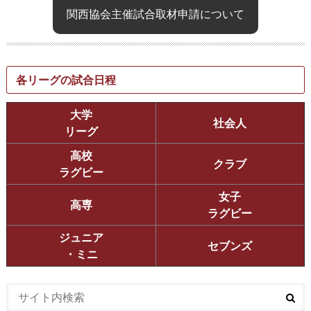
関西協会主催試合取材申請について
各リーグの試合日程
大学
社会人
リーグ
高校
クラブ
ラグビー
女子
高専
ラグビー
ジュニア
セブンズ
・ミニ