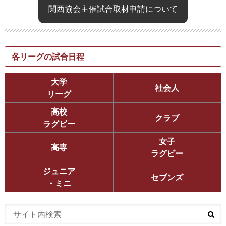
関西協会主催試合取材申請について
各リーグの試合日程
大学
社会人
リーグ
高校
クラブ
ラグビー
女子
高専
ラグビー
ジュニア
セブンズ
・ミニ