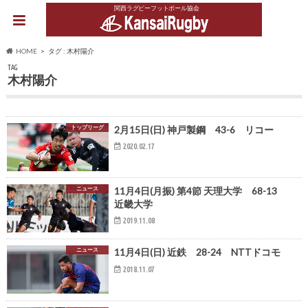
関西ラグビーフットボール協会
HOME
タグ : 木村陽介
TAG
木村陽介
トップリーグ
2月15日(日) 神戸製鋼 43-6 リコー
2020.02.17
ニュース
11月4日(月振) 第4節 天理大学 68-13
近畿大学
2019.11.08
ニュース
11月4日(日) 近鉄 28-24 NTTドコモ
2018.11.07