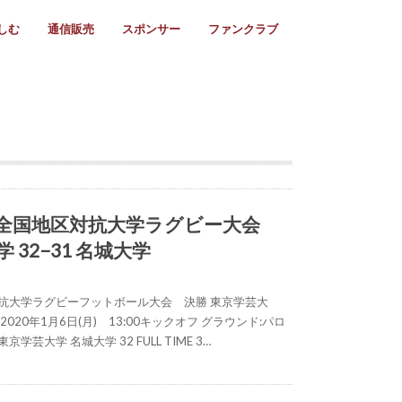
しむ
通信販売
スポンサー
ファンクラブ
リー
ール情報
スタ飯
ーカレンダー
ト
歩き方
ビー用語
＆スケジュール
utube
フリー
採用情報
ファンクラブ入会
マイページログイン
チラシ設置協力店
会則
ント
ト
2024年度)
年)
(～2021年)
(～2017年)
(～2018年)
選
s 2016
子セブンズ
選(女子)
ャンボリー
交流大会
選(スクール)
月) 全国地区対抗大学ラグビー大会
 32−31 名城大学
対抗大学ラグビーフットボール大会 決勝 東京学芸大
2020年1月6日(月) 13:00キックオフ グラウンド:パロ
学芸大学 名城大学 32 FULL TIME 3…