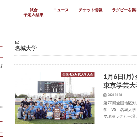
試合
ニュース
チケット情報
ラグビーを楽
予定＆結果
大学リーグ
社会人
高校ラグビー
女子ラグビー
ミニ・ジュニア
メディア情報
医務・安全対策
関西協会だより
フォトギャラ
ラグビースク
Enjoy!ラグ
壁紙＆ラグビ
ラグビーノー
ラグビー場の
SNS
教えて！ラグ
メディア情報
関西ラグビーYo
関西パネルレ
大学
社会人
高校
高専
女子ラグビー
セブンズ
ジュニア・ミニ
クラブ
日本代表
第54回日本選手権
ラグビーまつり
関西大学リーグ
中国地区大学
東海学生リーグ
関西大学春季トーナメ
関西学生代表
入替戦
全国大学選手権
トップウェスト
全国社会人トーナメン
3地域社会人順位決定(〜
トップリーグ(～2021
トップチャレンジリーグ
トップチャレンジマッチ
三地域チャレンジマッチ
全国高校ラグビー大会
近畿高校大会
東海高校選抜大会
四国高校新人大会
全国高校選抜大会
少人数校大会
第56回全国高専大会
第55回全国高専大会
第54回全国高専大会
第53回全国高専大会
第52回全国高専大会
第51回全国高専大会
第50回全国高専大会
第49回全国高専大会
第48回全国高専大会
第47回全国高専大会
第46回全国高専大会
全国女子選手権大会
関西女子中学生大会
サニックス女子関西予
女子関西大会
フィオーレリーグ
Japan Women’s Seven
第5回全国高校選抜女
その他大会
関西セブンズ
関西・一宮セブンズ
東海学生セブンズ
地域対抗男子セブンズ
その他大会
全国ジュニア関西地区予
関西女子中学生大会
関西中学生大会
関西ミニ・ラグビージ
関西スクールジュニア
太陽生命カップ関西予
その他大会
関西クラブ大会
近畿クラブ
東海社会人クラブ
中四国クラブ
学生クラブ
TAG
名城大学
は
1月6日(
全国地区対抗大学大会
東京学芸大学
2020.01.08
第70回全国地区
学 VS 名城大学 
マ瑞穂ラグビー場 東京