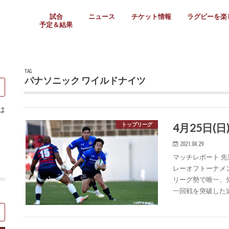
試合
ニュース
チケット情報
ラグビーを楽
予定＆結果
大学リーグ
社会人
高校ラグビー
女子ラグビー
ミニ・ジュニア
メディア情報
医務・安全対策
関西協会だより
フォトギャラ
ラグビースク
Enjoy!ラグ
壁紙＆ラグビ
ラグビーノー
ラグビー場の
SNS
教えて！ラグ
メディア情報
関西ラグビーYo
関西パネルレ
大学
社会人
高校
高専
女子ラグビー
セブンズ
ジュニア・ミニ
クラブ
日本代表
第54回日本選手権
ラグビーまつり
関西大学リーグ
中国地区大学
東海学生リーグ
関西大学春季トーナメ
関西学生代表
入替戦
全国大学選手権
トップウェスト
全国社会人トーナメン
3地域社会人順位決定(〜
トップリーグ(～2021
トップチャレンジリーグ
トップチャレンジマッチ
三地域チャレンジマッチ
全国高校ラグビー大会
近畿高校大会
東海高校選抜大会
四国高校新人大会
全国高校選抜大会
少人数校大会
第56回全国高専大会
第55回全国高専大会
第54回全国高専大会
第53回全国高専大会
第52回全国高専大会
第51回全国高専大会
第50回全国高専大会
第49回全国高専大会
第48回全国高専大会
第47回全国高専大会
第46回全国高専大会
全国女子選手権大会
関西女子中学生大会
サニックス女子関西予
女子関西大会
フィオーレリーグ
Japan Women’s Seven
第5回全国高校選抜女
その他大会
関西セブンズ
関西・一宮セブンズ
東海学生セブンズ
地域対抗男子セブンズ
その他大会
全国ジュニア関西地区予
関西女子中学生大会
関西中学生大会
関西ミニ・ラグビージ
関西スクールジュニア
太陽生命カップ関西予
その他大会
関西クラブ大会
近畿クラブ
東海社会人クラブ
中四国クラブ
学生クラブ
TAG
パナソニック ワイルドナイツ
は
4月25日(日
トップリーグ
2021.04.29
マッチレポート 先
レーオフトーナメ
リーグ勢で唯一、
一回戦を突破した