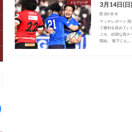
3月14日(日
トップリーグ
2021.03.18
マッチレポート 
て勝利を収めてい
コモ、好調な両チ
開始。 風下にも…