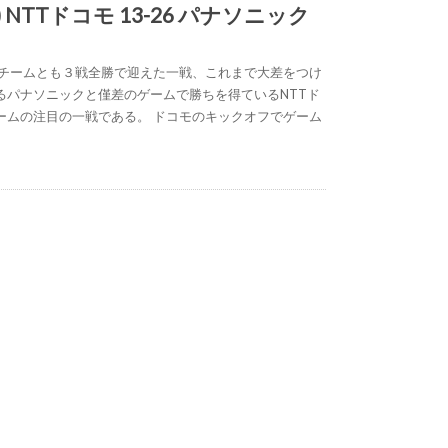
) NTTドコモ 13-26 パナソニック
両チームとも３戦全勝で迎えた一戦、これまで大差をつけ
るパナソニックと僅差のゲームで勝ちを得ているNTTド
ームの注目の一戦である。 ドコモのキックオフでゲーム