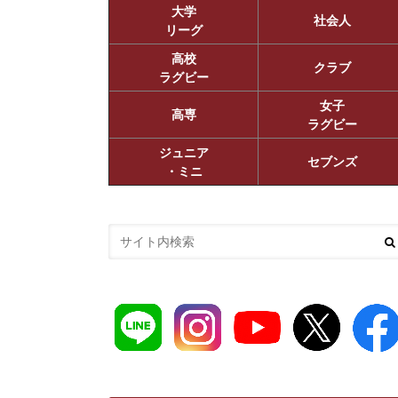
大学
社会人
リーグ
高校
クラブ
ラグビー
女子
高専
ラグビー
ジュニア
セブンズ
・ミニ