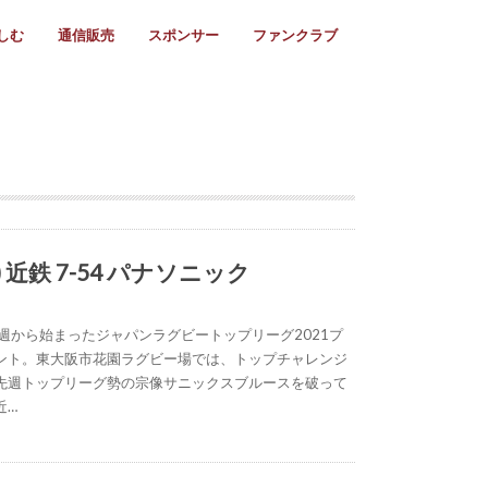
しむ
通信販売
スポンサー
ファンクラブ
リー
ール情報
スタ飯
ーカレンダー
ト
歩き方
ビー用語
＆スケジュール
utube
フリー
採用情報
ファンクラブ入会
マイページログイン
チラシ設置協力店
会則
ント
ト
2024年度)
年)
(～2021年)
(～2017年)
(～2018年)
選
s 2016
子セブンズ
選(女子)
ャンボリー
交流大会
選(スクール)
) 近鉄 7-54 パナソニック
週から始まったジャパンラグビートップリーグ2021プ
ント。東大阪市花園ラグビー場では、トップチャレンジ
先週トップリーグ勢の宗像サニックスブルースを破って
近…