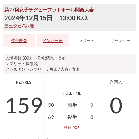
第27回女子ラグビーフットボール関西大会
2024年12月15日 13:00 K.O.
三重交通G鈴鹿
試合映像
メンバー表
レポート
ギャラリー
入場者数:300人 天候:晴れ・良好
レフリー：長嶺 諭
アシスタントレフリー：堀田 / 大倉 / 廣瀬
PEARLS
合同Ａ
FULL TIME
159
0
90
前半
0
69
後半
0
詳細(PDF)