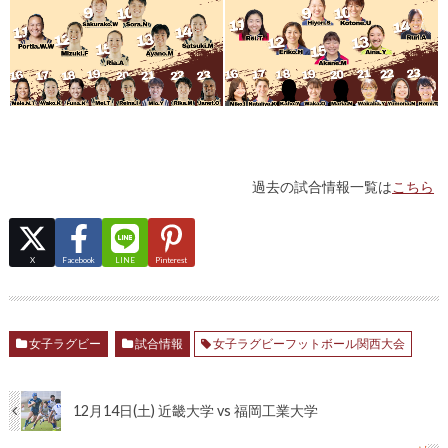
過去の試合情報一覧は
こちら
X
Facebook
LINE
Pinterest
女子ラグビー
試合情報
女子ラグビーフットボール関西大会
12月14日(土) 近畿大学 vs 福岡工業大学