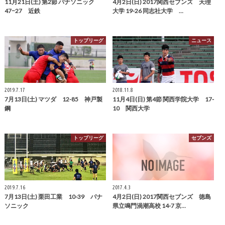
11月21日(土) 第2節 パナソニック
4月2日(日) 2017関西セブンズ 天理
47−27 近鉄
大学 19-26 同志社大学 …
トップリーグ
ニュース
2019.7.17
2018.11.8
7月13日(土) マツダ 12-85 神戸製
11月4日(日) 第4節 関西学院大学 17-
鋼
10 関西大学
トップリーグ
セブンズ
2019.7.16
2017.4.3
7月13日(土) 栗田工業 10-39 パナ
4月2日(日) 2017関西セブンズ 徳島
ソニック
県立鳴門渦潮高校 14-7 京…