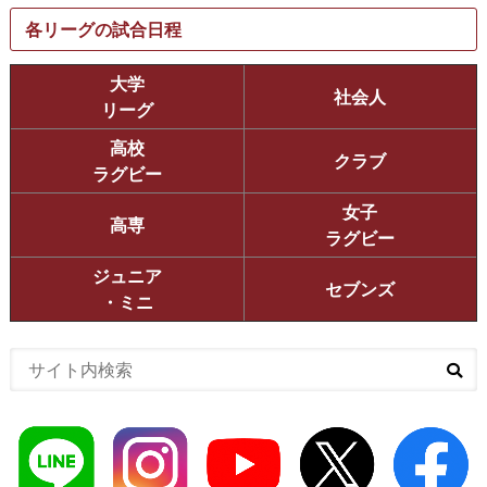
各リーグの試合日程
大学
社会人
リーグ
高校
クラブ
ラグビー
女子
高専
ラグビー
ジュニア
セブンズ
・ミニ