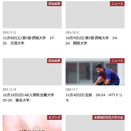
試合結果
ニュース
2014.11.12
2016.10.12
11月8日(土) 第5節 摂南大学 17-
10月9日(日) 第3節 摂南大学 24-
52 天理大学
26 関西大学
試合結果
ニュース
2015.12.14
2018.11.7
12月13日(日) AB入替戦 近畿大学
11月4日(日) 近鉄 28-24 NTTドコ
35-20 龍谷大学
モ
セブンズ
全国地区対抗大学大会