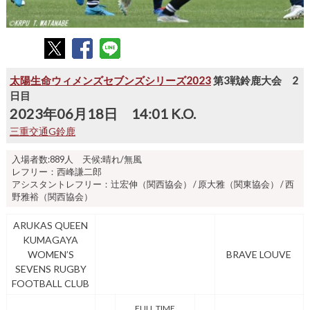
太陽生命ウィメンズセブンズシリーズ2023
第3戦鈴鹿大会 2
日目
2023年06月18日 14:01 K.O.
三重交通G鈴鹿
入場者数:889人 天候:晴れ/無風
レフリー：西峰謙二郎
アシスタントレフリー：辻宏伸（関西協会） / 原大雅（関東協会） / 西
野雅裕（関西協会）
ARUKAS QUEEN
KUMAGAYA
WOMEN’S
BRAVE LOUVE
SEVENS RUGBY
FOOTBALL CLUB
FULL TIME