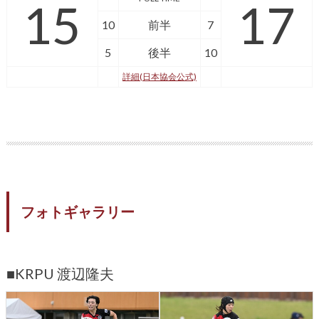
15
17
10
前半
7
5
後半
10
詳細(日本協会公式)
フォトギャラリー
■KRPU 渡辺隆夫