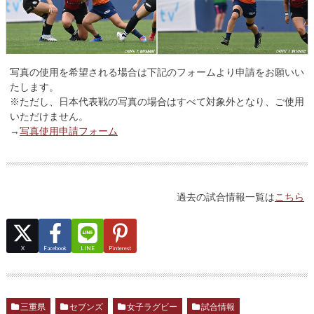
写真の使用を希望される場合は下記のフォームより申請をお願いい
たします。
※ただし、日本代表戦の写真の場合はすべて対象外となり、ご使用
いただけません。
→
写真使用申請フォーム
過去の試合情報一覧は
こちら
X
Facebook
LINE
Pinterest
三重県
セブンズ
女子ラグビー
試合情報