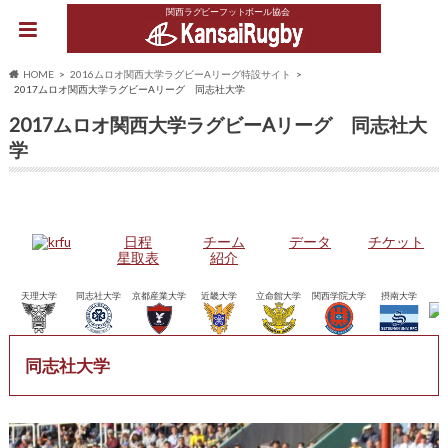
関西ラグビーフットボール協会
HOME
2016ムロオ関西大学ラグビーAリーグ特設サイト
2017ムロオ関西大学ラグビーAリーグ 同志社大学
2017ムロオ関西大学ラグビーAリーグ 同志社大
学
日程
チーム
データ
チケット
星取表
紹介
天理大学
同志社大学
京都産業大学
近畿大学
立命館大学
関西学院大学
摂南大学
同志社大学