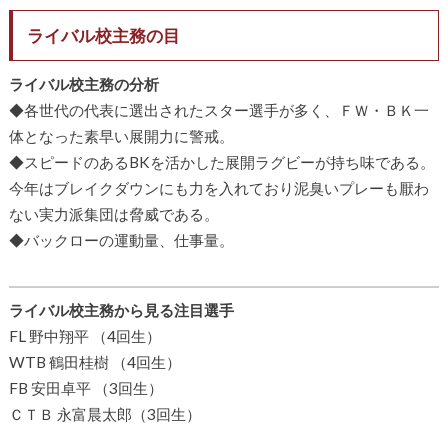
ライバル校主務の目
ライバル校主務の分析
◆各世代の代表に選出されたスター選手が多く、ＦＷ・ＢＫ一
体となった素早い展開力に警戒。
◆スピードのあるBKを活かした展開ラグビーが持ち味である。
今年はブレイクダウンにも力を入れており泥臭いプレーも厭わ
ない実力派集団は脅威である。
◆バックローの運動量、仕事量。
ライバル校主務から見る注目選手
FL 野中翔平 （4回生）
WTB 鶴田桂樹 （4回生）
FB 安田卓平 （3回生）
ＣＴＢ 永富晨太郎（3回生）