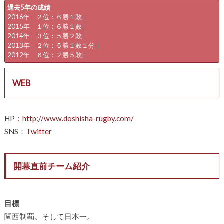
過去5年の成績
2016年 ２位：６勝１敗｜
2015年 １位：６勝１敗｜
2014年 ３位：５勝２敗｜
2013年 ２位：５勝１敗１分｜
2012年 ６位：２勝５敗｜
WEB
HP：
http://www.doshisha-rugby.com/
SNS：
Twitter
開幕直前チーム紹介
目標
関西制覇。そして日本一。