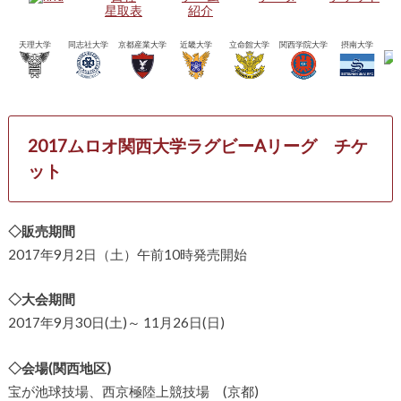
星取表
紹介
天理大学
同志社大学
京都産業大学
近畿大学
立命館大学
関西学院大学
摂南大学
2017ムロオ関西大学ラグビーAリーグ チケ
ット
◇販売期間
2017年9月2日（土）午前10時発売開始
◇大会期間
2017年9月30日(土)～ 11月26日(日)
◇会場(関西地区)
宝が池球技場、西京極陸上競技場 (京都)