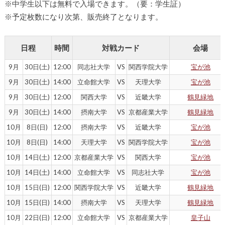
※中学生以下は無料で入場できます。（要：学生証）
※予定枚数になり次第、販売終了となります。
日程
時間
対戦カード
会場
9月
30日(土)
12:00
同志社大学
VS
関西学院大学
宝が池
9月
30日(土)
14:00
立命館大学
VS
天理大学
宝が池
9月
30日(土)
12:00
関西大学
VS
近畿大学
鶴見緑地
9月
30日(土)
14:00
摂南大学
VS
京都産業大学
鶴見緑地
10月
8日(日)
12:00
摂南大学
VS
近畿大学
宝が池
10月
8日(日)
14:00
天理大学
VS
関西学院大学
宝が池
10月
14日(土)
12:00
京都産業大学
VS
関西大学
宝が池
10月
14日(土)
14:00
立命館大学
VS
同志社大学
宝が池
10月
15日(日)
12:00
関西学院大学
VS
近畿大学
鶴見緑地
10月
15日(日)
14:00
摂南大学
VS
天理大学
鶴見緑地
10月
22日(日)
12:00
立命館大学
VS
京都産業大学
皇子山