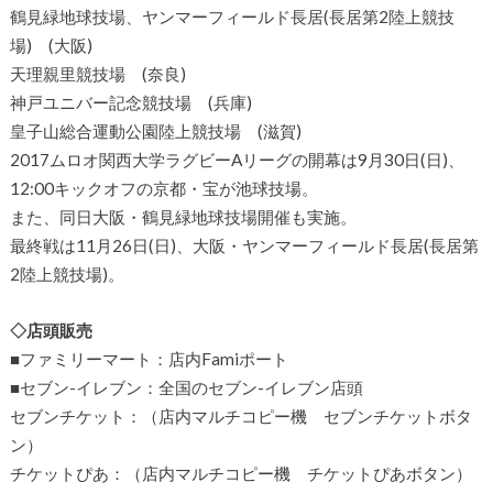
鶴見緑地球技場、ヤンマーフィールド長居(長居第2陸上競技
場) (大阪)
天理親里競技場 (奈良)
神戸ユニバー記念競技場 (兵庫)
皇子山総合運動公園陸上競技場 (滋賀)
2017ムロオ関西大学ラグビーAリーグの開幕は9月30日(日)、
12:00キックオフの京都・宝が池球技場。
また、同日大阪・鶴見緑地球技場開催も実施。
最終戦は11月26日(日)、大阪・ヤンマーフィールド長居(長居第
2陸上競技場)。
◇店頭販売
■ファミリーマート：店内Famiポート
■セブン-イレブン：全国のセブン-イレブン店頭
セブンチケット：（店内マルチコピー機 セブンチケットボタ
ン）
チケットぴあ：（店内マルチコピー機 チケットぴあボタン）