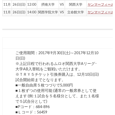
11月
26日(日)
12:00
摂南大学
VS
関西大学
ヤンマーフィール
11月
26日(日)
14:00
関西学院大学
VS
立命館大学
ヤンマーフィール
ＴＲＹ５チケット
ご使用期間：2017年9月30日(土)～2017年12月10
日(日)
※上記日程で行われるムロオ関西大学Aリーグ･
大学AB入替戦をご観戦いただけます。
※ＴＲＹ５チケット引換券購入は、12月10日(日)
試合開始前までとなります。
■一般自由席５枚つづりで5,000円
■１枚ずつの使用可能 (通常の一般席券として使
えます (例:１試合を５名様分として、また１名様
で５試合分として)
■Pコード：684-896
■Ｌコード：56459