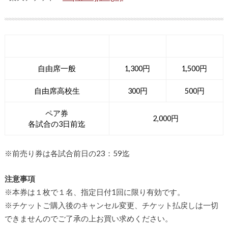
券種
前売
当日
自由席一般
1,300円
1,500円
自由席高校生
300円
500円
ペア券
2,000円
各試合の3日前迄
※前売り券は各試合前日の23：59迄
注意事項
※本券は１枚で１名、指定日付1回に限り有効です。
※チケットご購入後のキャンセル変更、チケット払戻しは一切
できませんのでご了承の上お買い求めください。