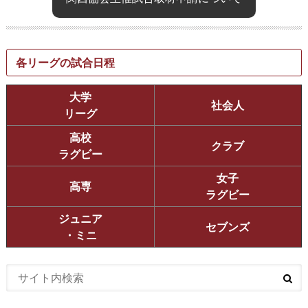
各リーグの試合日程
大学
社会人
リーグ
高校
クラブ
ラグビー
女子
高専
ラグビー
ジュニア
セブンズ
・ミニ