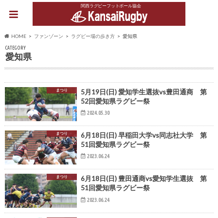
関西ラグビーフットボール協会
HOME
ファンゾーン
ラグビー場の歩き方
愛知県
CATEGORY
愛知県
まつり
5月19日(日) 愛知学生選抜vs豊田通商 第
52回愛知県ラグビー祭
2024.05.30
まつり
6月18日(日) 早稲田大学vs同志社大学 第
51回愛知県ラグビー祭
2023.06.24
まつり
6月18日(日) 豊田通商vs愛知学生選抜 第
51回愛知県ラグビー祭
2023.06.24