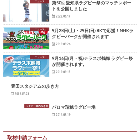
ニュース
第50回愛知県ラグビー祭のマッチレポー
トを公開しました
2022.06.17
ニュース
9月28日(土)・29日(日) 8Kで応援！NHKラ
グビーパークが開催されます
2019.09.26
ニュース
9月16日(月・祝)テラスポ鶴舞 ラグビー祭
が開催されます。
2019.09.15
ラグビー場の歩き方
豊田スタジアムの歩き方
2016.07.23
ラグビー場の歩き方
パロマ瑞穂ラグビー場
2014.07.19
取材申請フォーム