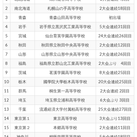
2
南北海道
札幌山の手高等学校
2大会連続18回目
3
青森
青森山田高等学校
初出場
4
岩手
岩手県立黒沢尻工業高等学校
5大会連続31回目
5
宮城
仙台育英学園高等学校
24大会連続26回目
6
秋田
秋田県立秋田中央高等学校
2大会連続12回目
7
山形
山形県立山形中央高等学校
2大会連続26回目
8
福島
福島県立郡山北工業高等学校
2大会ぶり 4回目
9
茨城
茗溪学園高等学校
8大会連続25回目
10
栃木
國學院大學栃木高等学校
20大会連続25回目
11
群馬
桐生第一高等学校
2大会連続 2回目
12
埼玉
埼玉県立浦和高等学校
6大会ぶり 3回目
13
千葉
流通経済大学付属柏高等学校
25大会連続27回目
14
東京第１
東京高等学校
3大会ぶり13回目
15
東京第２
本郷高等学校
2大会連続11回目
16
神奈川
桐蔭学園高等学校
5大会連続18回目