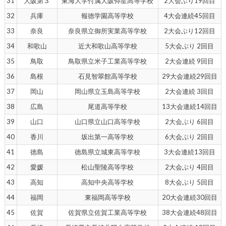
31
大阪第３
東海大学付属大阪仰星高等学校
2大会ぶり19回目
32
兵庫
報徳学園高等学校
4大会連続45回目
33
奈良
奈良県立御所実業高等学校
2大会ぶり12回目
34
和歌山
近大和歌山高等学校
5大会ぶり 2回目
35
鳥取
鳥取県立米子工業高等学校
2大会連続 9回目
36
島根
石見智翠館高等学校
29大会連続29回目
37
岡山
岡山県立玉島高等学校
2大会連続 3回目
38
広島
尾道高等学校
13大会連続14回目
39
山口
山口県立山口高等学校
2大会ぶり 6回目
40
香川
坂出第一高等学校
6大会ぶり 2回目
41
徳島
徳島県立城東高等学校
3大会連続13回目
42
愛媛
松山聖陵高等学校
2大会ぶり 4回目
43
高知
高知中央高等学校
8大会ぶり 5回目
44
福岡
東福岡高等学校
20大会連続30回目
45
佐賀
佐賀県立佐賀工業高等学校
38大会連続48回目