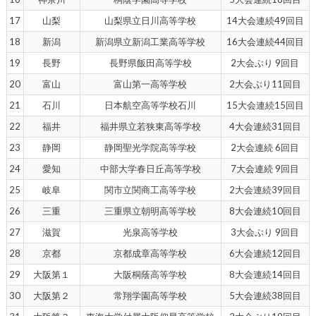
17
山梨
山梨県立日川高等学校
14大会連続49回目
18
新潟
新潟県立新潟工業高等学校
16大会連続44回目
19
長野
長野県飯田高等学校
2大会ぶり 9回目
20
富山
富山第一高等学校
2大会ぶり11回目
21
石川
日本航空高等学校石川
15大会連続15回目
22
福井
福井県立若狭東高等学校
4大会連続31回目
23
静岡
静岡聖光学院高等学校
2大会連続 6回目
24
愛知
中部大学春日丘高等学校
7大会連続 9回目
25
岐阜
関市立関商工高等学校
2大会連続39回目
26
三重
三重県立朝明高等学校
8大会連続10回目
27
滋賀
光泉高等学校
3大会ぶり 9回目
28
京都
京都成章高等学校
6大会連続12回目
29
大阪第１
大阪桐蔭高等学校
8大会連続14回目
30
大阪第２
常翔学園高等学校
5大会連続38回目