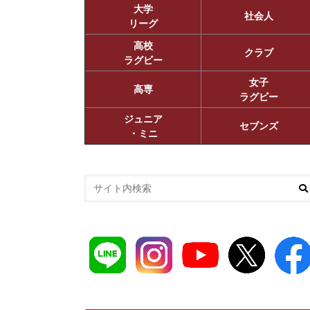
大学
社会人
リーグ
高校
クラブ
ラグビー
女子
高専
ラグビー
ジュニア
セブンズ
・ミニ