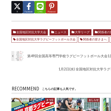
X
Facebook
LINE
Pinterest
全国地区対抗大学大会
ニュース
大学リーグ
関係者の
全国地区対抗大学ラグビーフットボール大会
関係者の皆さまへ
第49回全国高等専門学校ラグビーフットボール大会1
1月2日(水) 全国地区対抗大学ラ
RECOMMEND
こちらの記事も人気です。
まつり
おしらせ