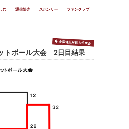
しむ
通信販売
スポンサー
ファンクラブ
リー
ール情報
スタ飯
ーカレンダー
ト
歩き方
ビー用語
＆スケジュール
utube
フリー
採用情報
ファンクラブ入会
マイページログイン
チラシ設置協力店
会則
ント
ト
2024年度)
年)
(～2021年)
(～2017年)
(～2018年)
選
s 2016
子セブンズ
選(女子)
ャンボリー
交流大会
選(スクール)
全国地区対抗大学大会
ットボール大会 2日目結果