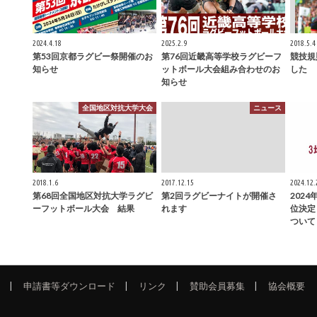
2024.4.18
2025.2.9
2018.5.4
第53回京都ラグビー祭開催のお
第76回近畿高等学校ラグビーフ
競技規
知らせ
ットボール大会組み合わせのお
した
知らせ
全国地区対抗大学大会
ニュース
2018.1.6
2017.12.15
2024.12.
第68回全国地区対抗大学ラグビ
第2回ラグビーナイトが開催さ
202
ーフットボール大会 結果
れます
位決定
ついて
申請書等ダウンロード
リンク
賛助会員募集
協会概要