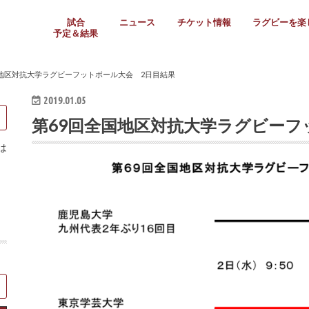
試合
ニュース
チケット情報
ラグビーを楽
予定＆結果
大学リーグ
社会人
高校ラグビー
女子ラグビー
ミニ・ジュニア
メディア情報
医務・安全対策
関西協会だより
フォトギャラ
ラグビースク
Enjoy!ラグ
壁紙＆ラグビ
ラグビーノー
ラグビー場の
SNS
教えて！ラグ
メディア情報
関西ラグビーYo
関西パネルレ
大学
社会人
高校
高専
女子ラグビー
セブンズ
ジュニア・ミニ
クラブ
日本代表
第54回日本選手権
ラグビーまつり
関西大学リーグ
中国地区大学
東海学生リーグ
関西大学春季トーナメ
関西学生代表
入替戦
全国大学選手権
トップウェスト
全国社会人トーナメン
3地域社会人順位決定(〜
トップリーグ(～2021
トップチャレンジリーグ
トップチャレンジマッチ
三地域チャレンジマッチ
全国高校ラグビー大会
近畿高校大会
東海高校選抜大会
四国高校新人大会
全国高校選抜大会
少人数校大会
第56回全国高専大会
第55回全国高専大会
第54回全国高専大会
第53回全国高専大会
第52回全国高専大会
第51回全国高専大会
第50回全国高専大会
第49回全国高専大会
第48回全国高専大会
第47回全国高専大会
第46回全国高専大会
全国女子選手権大会
関西女子中学生大会
サニックス女子関西予
女子関西大会
フィオーレリーグ
Japan Women’s Seven
第5回全国高校選抜女
その他大会
関西セブンズ
関西・一宮セブンズ
東海学生セブンズ
地域対抗男子セブンズ
その他大会
全国ジュニア関西地区予
関西女子中学生大会
関西中学生大会
関西ミニ・ラグビージ
関西スクールジュニア
太陽生命カップ関西予
その他大会
関西クラブ大会
近畿クラブ
東海社会人クラブ
中四国クラブ
学生クラブ
国地区対抗大学ラグビーフットボール大会 2日目結果
2019.01.05
第69回全国地区対抗大学ラグビーフ
は