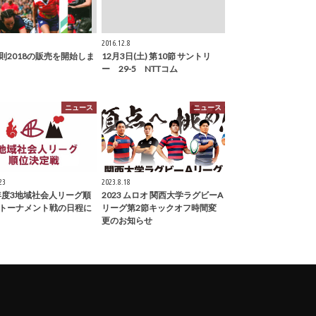
2016.12.8
則2018の販売を開始しま
12月3日(土) 第10節 サントリ
ー 29-5 NTTコム
ニュース
ニュース
23
2023.8.18
4年度3地域社会人リーグ順
2023 ムロオ 関西大学ラグビーA
トーナメント戦の日程に
リーグ第2節キックオフ時間変
更のお知らせ