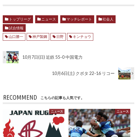
トップリーグ
ニュース
マッチレポート
社会人
試合情報
山口勝一
神戸製鋼
日野
キンチョウ
10月7日(日) 近鉄 55-0 中国電力
10月6日(土) クボタ 22-16 リコー
RECOMMEND
こちらの記事も人気です。
ニュース
ニュース