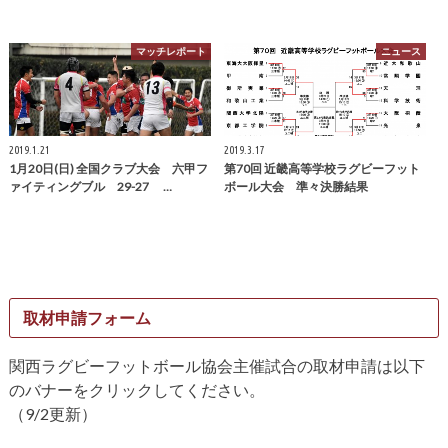
マッチレポート
ニュース
2019.1.21
2019.3.17
1月20日(日) 全国クラブ大会 六甲フ
第70回 近畿高等学校ラグビーフット
ァイティングブル 29-27 …
ボール大会 準々決勝結果
取材申請フォーム
関西ラグビーフットボール協会主催試合の取材申請は以下
のバナーをクリックしてください。
（9/2更新）