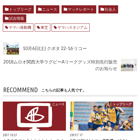
トップリーグ
ニュース
マッチレポート
社会人
試合情報
ヤマハ発動機
東芝
ヤマハスタジアム
10月6日(土) クボタ 22-16 リコー
2018ムロオ関西大学ラグビーAリーググッズ特別先行販売
のお知らせ
RECOMMEND
こちらの記事も人気です。
ニュース
トップリーグ
2017.10.27
2019.7.17