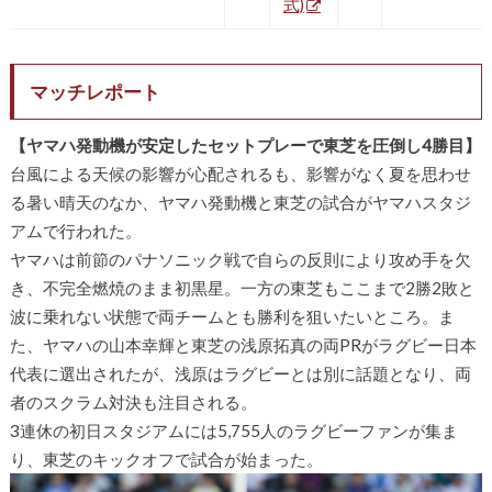
式)
マッチレポート
【ヤマハ発動機が安定したセットプレーで東芝を圧倒し4勝目】
台風による天候の影響が心配されるも、影響がなく夏を思わせ
る暑い晴天のなか、ヤマハ発動機と東芝の試合がヤマハスタジ
アムで行われた。
ヤマハは前節のパナソニック戦で自らの反則により攻め手を欠
き、不完全燃焼のまま初黒星。一方の東芝もここまで2勝2敗と
波に乗れない状態で両チームとも勝利を狙いたいところ。ま
た、ヤマハの山本幸輝と東芝の浅原拓真の両PRがラグビー日本
代表に選出されたが、浅原はラグビーとは別に話題となり、両
者のスクラム対決も注目される。
3連休の初日スタジアムには5,755人のラグビーファンが集ま
り、東芝のキックオフで試合が始まった。