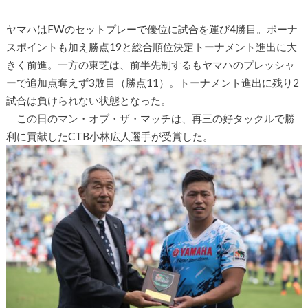
ヤマハはFWのセットプレーで優位に試合を運び4勝目。ボーナ
スポイントも加え勝点19と総合順位決定トーナメント進出に大
きく前進。一方の東芝は、前半先制するもヤマハのプレッシャ
ーで追加点奪えず3敗目（勝点11）。トーナメント進出に残り2
試合は負けられない状態となった。
この日のマン・オブ・ザ・マッチは、再三の好タックルで勝
利に貢献したCTB小林広人選手が受賞した。