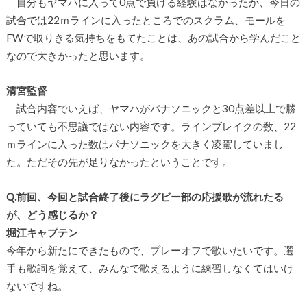
自分もヤマハに入って0点で負ける経験はなかったが、今日の
試合では22ｍラインに入ったところでのスクラム、モールを
FWで取りきる気持ちをもてたことは、あの試合から学んだこと
なので大きかったと思います。
清宮監督
試合内容でいえば、ヤマハがパナソニックと30点差以上で勝
っていても不思議ではない内容です。ラインブレイクの数、22
ｍラインに入った数はパナソニックを大きく凌駕していまし
た。ただその先が足りなかったということです。
Q.前回、今回と試合終了後にラグビー部の応援歌が流れたる
が、どう感じるか？
堀江キャプテン
今年から新たにできたもので、プレーオフで歌いたいです。選
手も歌詞を覚えて、みんなで歌えるように練習しなくてはいけ
ないですね。