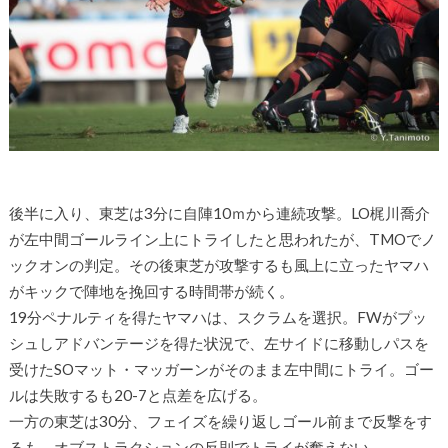
後半に入り、東芝は3分に自陣10ｍから連続攻撃。LO梶川喬介
が左中間ゴールライン上にトライしたと思われたが、TMOでノ
ックオンの判定。その後東芝が攻撃するも風上に立ったヤマハ
がキックで陣地を挽回する時間帯が続く。
19分ペナルティを得たヤマハは、スクラムを選択。FWがプッ
シュしアドバンテージを得た状況で、左サイドに移動しパスを
受けたSOマット・マッガーンがそのまま左中間にトライ。ゴー
ルは失敗するも20-7と点差を広げる。
一方の東芝は30分、フェイズを繰り返しゴール前まで反撃をす
るも、オブストラクションの反則でトライが奪えない。