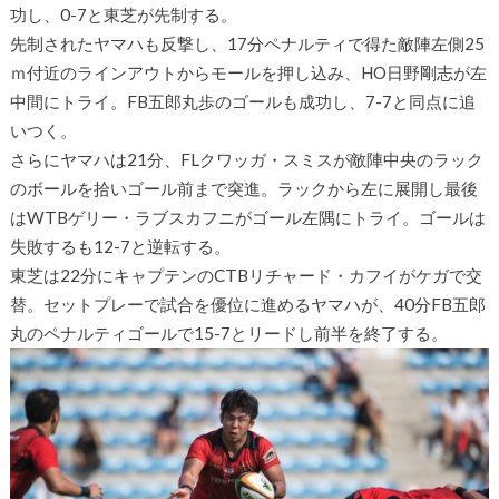
功し、0-7と東芝が先制する。
先制されたヤマハも反撃し、17分ペナルティで得た敵陣左側25
ｍ付近のラインアウトからモールを押し込み、HO日野剛志が左
中間にトライ。FB五郎丸歩のゴールも成功し、7-7と同点に追
いつく。
さらにヤマハは21分、FLクワッガ・スミスが敵陣中央のラック
のボールを拾いゴール前まで突進。ラックから左に展開し最後
はWTBゲリー・ラブスカフニがゴール左隅にトライ。ゴールは
失敗するも12-7と逆転する。
東芝は22分にキャプテンのCTBリチャード・カフイがケガで交
替。セットプレーで試合を優位に進めるヤマハが、40分FB五郎
丸のペナルティゴールで15-7とリードし前半を終了する。