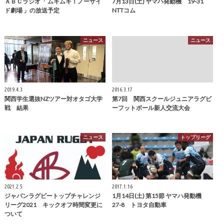
ＡＢＣラジオ「 ムキムキ！ノーサイ
7月13日(土) ヤマハ発動機 19-31
ド劇場 」の放送予定
NTTコム
ニュース
ニュース
2019.4.3
2016.3.17
関西学生選抜NZツアー対オタゴ大学
第7回 関西スクールジュニアラグビ
戦 結果
ーフットボール新人交流大会
ニュース
トップリーグ
2021.2.5
2017.1.16
ジャパンラグビートップチャレンジ
1月14日(土) 第15節 ヤマハ発動機
リーグ2021 キックオフ時間変更に
27-8 トヨタ自動車
ついて