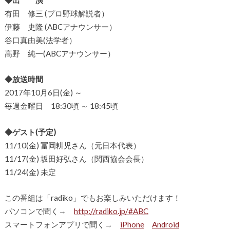
有田 修三 (プロ野球解説者）
伊藤 史隆 (ABCアナウンサー）
谷口真由美(法学者）
高野 純一(ABCアナウンサー）
◆放送時間
2017年10月6日(金) ～
毎週金曜日 18:30頃 ～ 18:45頃
◆ゲスト(予定)
11/10(金) 冨岡耕児さん（元日本代表）
11/17(金) 坂田好弘さん（関西協会会長）
11/24(金) 未定
この番組は「radiko」でもお楽しみいただけます！
パソコンで聞く→
http://radiko.jp/#ABC
スマートフォンアプリで聞く→
iPhone
Android