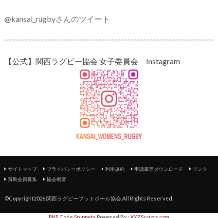
@kansai_rugbyさんのツイート
【公式】関西ラグビー協会 女子委員会 Instagram
サイトマップ
プライバシーポリシー
利用規約
申請書等ダウンロード
リンク
賛助会員募集
協会概要
©Copyright2026
関西ラグビーフットボール協会
.All Rights Reserved.
PHP Code Snippets
Powered By :
XYZScripts.com