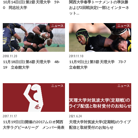
10月14日(日) 第2節 天理大学 59-
関西大学春季トーナメントの準決勝
0 同志社大学
および2回戦決定(一部)とインターネ
ット…
ニュース
ニュース
2018.11.20
2019.11.10
11月18日(日) 第6節 天理大学 48-
11月9日(土) 第5節 天理大学 73-7
19 立命館大学
立命館大学
ニュース
ニュース
2017.11.17
2021.6.24
11月19日(日)開催の2017ムロオ関西
天理大学対筑波大学(定期戦)のライブ
大学ラグビーAリーグ メンバー発表
配信と取材受付のお知らせ