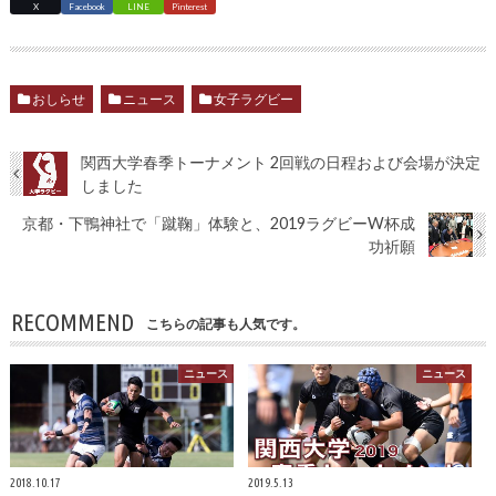
X
Facebook
LINE
Pinterest
おしらせ
ニュース
女子ラグビー
関西大学春季トーナメント 2回戦の日程および会場が決定
しました
京都・下鴨神社で「蹴鞠」体験と、2019ラグビーW杯成
功祈願
RECOMMEND
こちらの記事も人気です。
ニュース
ニュース
2018.10.17
2019.5.13