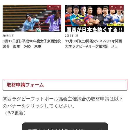
ニュース
ニュース
2019.3.21
2019.11.28
3月17日(日) 平成30年度女子東西対抗
11月30日(土)開催の2019ムロオ関西
試合 西軍 0-85 東軍
大学ラグビーAリーグ第7節 メ…
取材申請フォーム
関西ラグビーフットボール協会主催試合の取材申請は以下
のバナーをクリックしてください。
（9/2更新）