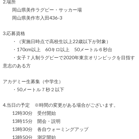
2.場所
岡山県美作ラグビー・サッカー場
岡山県美作市入田436-3
3.応募資格
・（実施日時点で高校生以上22歳以下が対象）
・170cm以上 60キロ以上 50メートル６秒台
・女子７人制ラグビーで2020年東京オリンピックを目指す
意志のある方
アカデミー生募集（中学生）
・50メートル７秒２以下
4.当日の予定 ※時間の変更がある場合がございます。
12時30分 受付開始
13時15分 開会・説明
13時30分 各自ウォーミングアップ
13時50分 測定開始