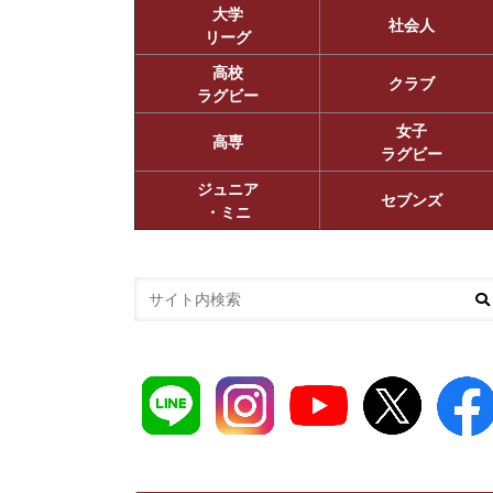
大学
社会人
リーグ
高校
クラブ
ラグビー
女子
高専
ラグビー
ジュニア
セブンズ
・ミニ