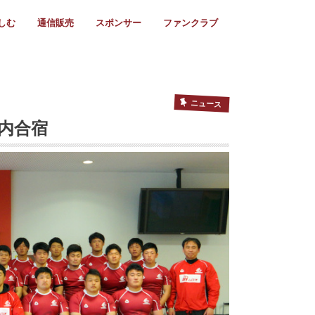
しむ
通信販売
スポンサー
ファンクラブ
リー
ール情報
スタ飯
ーカレンダー
ト
歩き方
ビー用語
＆スケジュール
utube
フリー
採用情報
ファンクラブ入会
マイページログイン
チラシ設置協力店
会則
ント
ト
2024年度)
年)
(～2021年)
(～2017年)
(～2018年)
選
s 2016
子セブンズ
選(女子)
ャンボリー
交流大会
選(スクール)
ニュース
内合宿