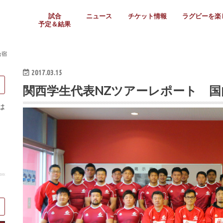
試合
ニュース
チケット情報
ラグビーを楽
予定＆結果
大学リーグ
社会人
高校ラグビー
女子ラグビー
ミニ・ジュニア
メディア情報
医務・安全対策
関西協会だより
フォトギャラ
ラグビースク
Enjoy!ラグ
壁紙＆ラグビ
ラグビーノー
ラグビー場の
SNS
教えて！ラグ
メディア情報
関西ラグビーYo
関西パネルレ
大学
社会人
高校
高専
女子ラグビー
セブンズ
ジュニア・ミニ
クラブ
日本代表
第54回日本選手権
ラグビーまつり
関西大学リーグ
中国地区大学
東海学生リーグ
関西大学春季トーナメ
関西学生代表
入替戦
全国大学選手権
トップウェスト
全国社会人トーナメン
3地域社会人順位決定(〜
トップリーグ(～2021
トップチャレンジリーグ
トップチャレンジマッチ
三地域チャレンジマッチ
全国高校ラグビー大会
近畿高校大会
東海高校選抜大会
四国高校新人大会
全国高校選抜大会
少人数校大会
第56回全国高専大会
第55回全国高専大会
第54回全国高専大会
第53回全国高専大会
第52回全国高専大会
第51回全国高専大会
第50回全国高専大会
第49回全国高専大会
第48回全国高専大会
第47回全国高専大会
第46回全国高専大会
全国女子選手権大会
関西女子中学生大会
サニックス女子関西予
女子関西大会
フィオーレリーグ
Japan Women’s Seven
第5回全国高校選抜女
その他大会
関西セブンズ
関西・一宮セブンズ
東海学生セブンズ
地域対抗男子セブンズ
その他大会
全国ジュニア関西地区予
関西女子中学生大会
関西中学生大会
関西ミニ・ラグビージ
関西スクールジュニア
太陽生命カップ関西予
その他大会
関西クラブ大会
近畿クラブ
東海社会人クラブ
中四国クラブ
学生クラブ
合宿
2017.03.15
関西学生代表NZツアーレポート 国
は