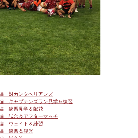
日目編 対カンタベリアンズ
8日目編 キャプテンズラン見学＆練習
日目編 練習見学＆献花
日目編 試合＆アフターマッチ
日目編 ウェイト＆練習
日目編 練習＆観光