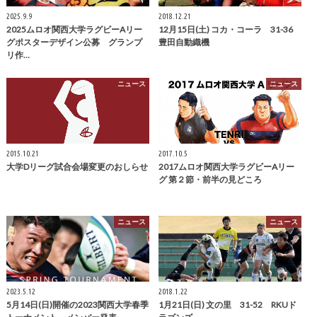
2025.9.9
2018.12.21
2025ムロオ関西大学ラグビーAリー
12月15日(土) コカ・コーラ 31-36
グポスターデザイン公募 グランプ
豊田自動織機
リ作…
ニュース
ニュース
2015.10.21
2017.10.5
大学Dリーグ試合会場変更のおしらせ
2017ムロオ関西大学ラグビーAリー
グ 第２節・前半の見どころ
ニュース
ニュース
2023.5.12
2018.1.22
5月14日(日)開催の2023関西大学春季
1月21日(日) 文の里 31-52 RKUド