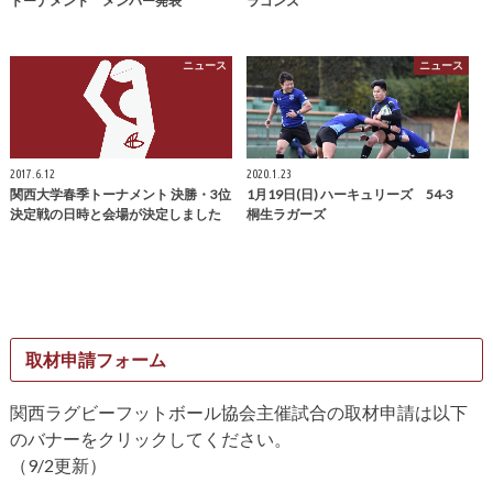
トーナメント メンバー発表
ラゴンズ
ニュース
ニュース
2017.6.12
2020.1.23
関西大学春季トーナメント 決勝・3位
1月19日(日) ハーキュリーズ 54-3
決定戦の日時と会場が決定しました
桐生ラガーズ
取材申請フォーム
関西ラグビーフットボール協会主催試合の取材申請は以下
のバナーをクリックしてください。
（9/2更新）