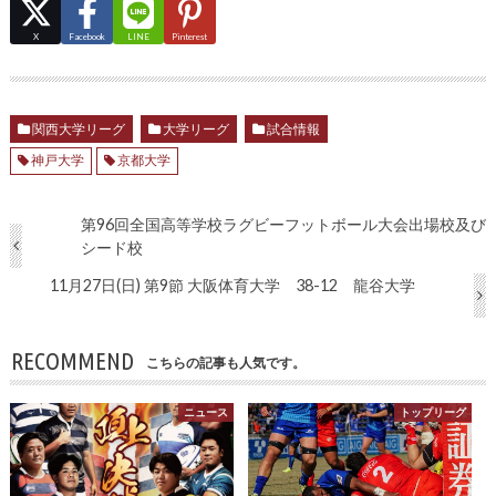
X
Facebook
LINE
Pinterest
関西大学リーグ
大学リーグ
試合情報
神戸大学
京都大学
第96回全国高等学校ラグビーフットボール大会出場校及び
シード校
11月27日(日) 第9節 大阪体育大学 38-12 龍谷大学
RECOMMEND
こちらの記事も人気です。
ニュース
トップリーグ