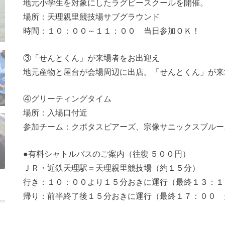
地元小学生を対象にしたラグビースクールを開催。
場所：天理親里競技場サブグラウンド
時間：１０：００～１１：００ 当日参加ＯＫ！
③「せんとくん」が来場者をお出迎え
地元産物と屋台が会場周辺に出店。「せんとくん」が来
④グリーティングタイム
場所：入場口付近
参加チーム：クボタスピアーズ、宗像サニックスブルー
●有料シャトルバスのご案内（往復 ５００円）
ＪＲ・近鉄天理駅＝天理親里競技場（約１５分）
行き：１０：００より１５分おきに運行（最終１３：１
帰り：前半終了後１５分おきに運行（最終１７：００ 