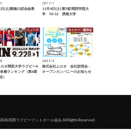
21
2017.11.7
21日(土)開催の試合結果
11月4日(土) 第5節 関西学院大
学 50-12 摂南大学
ニュース
セミナー・講演会
28
2024.4.16
4ムロオ関西大学ラグビーA
株式会社ムロオ 会社説明会・
 各種ランキング（第6節
オープンカンパニーのお知らせ
点）
t2026
関西ラグビーフットボール協会
.All Rights Reserved.