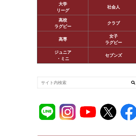
大学
社会人
リーグ
高校
クラブ
ラグビー
女子
高専
ラグビー
ジュニア
セブンズ
・ミニ