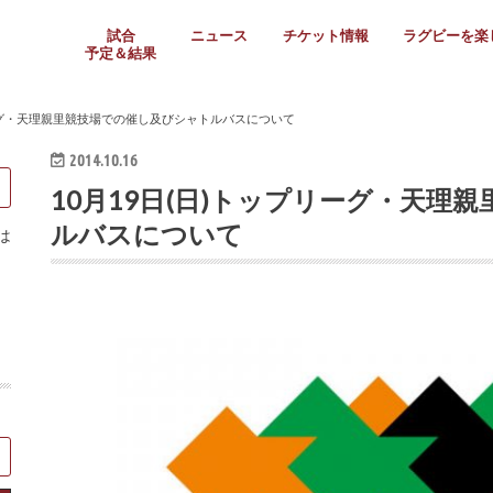
試合
ニュース
チケット情報
ラグビーを楽
予定＆結果
大学リーグ
社会人
高校ラグビー
女子ラグビー
ミニ・ジュニア
メディア情報
医務・安全対策
関西協会だより
フォトギャラ
ラグビースク
Enjoy!ラグ
壁紙＆ラグビ
ラグビーノー
ラグビー場の
SNS
教えて！ラグ
メディア情報
関西ラグビーYo
関西パネルレ
大学
社会人
高校
高専
女子ラグビー
セブンズ
ジュニア・ミニ
クラブ
日本代表
第54回日本選手権
ラグビーまつり
関西大学リーグ
中国地区大学
東海学生リーグ
関西大学春季トーナメ
関西学生代表
入替戦
全国大学選手権
トップウェスト
全国社会人トーナメン
3地域社会人順位決定(〜
トップリーグ(～2021
トップチャレンジリーグ
トップチャレンジマッチ
三地域チャレンジマッチ
全国高校ラグビー大会
近畿高校大会
東海高校選抜大会
四国高校新人大会
全国高校選抜大会
少人数校大会
第56回全国高専大会
第55回全国高専大会
第54回全国高専大会
第53回全国高専大会
第52回全国高専大会
第51回全国高専大会
第50回全国高専大会
第49回全国高専大会
第48回全国高専大会
第47回全国高専大会
第46回全国高専大会
全国女子選手権大会
関西女子中学生大会
サニックス女子関西予
女子関西大会
フィオーレリーグ
Japan Women’s Seven
第5回全国高校選抜女
その他大会
関西セブンズ
関西・一宮セブンズ
東海学生セブンズ
地域対抗男子セブンズ
その他大会
全国ジュニア関西地区予
関西女子中学生大会
関西中学生大会
関西ミニ・ラグビージ
関西スクールジュニア
太陽生命カップ関西予
その他大会
関西クラブ大会
近畿クラブ
東海社会人クラブ
中四国クラブ
学生クラブ
リーグ・天理親里競技場での催し及びシャトルバスについて
2014.10.16
10月19日(日)トップリーグ・天理
ルバスについて
は