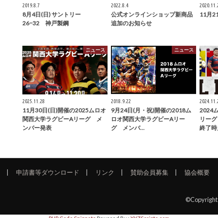
2019.8.7
2022.8.4
2020.11.
8月4日(日) サントリー
公式オンラインショップ新商品
11月
26−32 神戸製鋼
追加のお知らせ
ニュース
ニュース
2025.11.28
2018.9.22
2024.11.
11月30日(日)開催の2025ムロオ
9月24日(月・祝)開催の2018ム
202
関西大学ラグビーAリーグ メ
ロオ関西大学ラグビーAリー
リーグ
ンバー発表
グ メンバ…
終了時
申請書等ダウンロード
リンク
賛助会員募集
協会概要
©Copyrigh