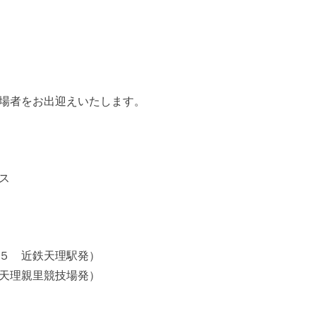
場者をお出迎えいたします。
ス
５ 近鉄天理駅発）
天理親里競技場発）