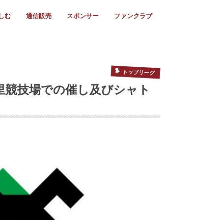
しむ
通信販売
スポンサー
ファンクラブ
リー
ール情報
スタ飯
ーカレンダー
ト
歩き方
ビー用語
＆スケジュール
utube
フリー
採用情報
ファンクラブ入会
マイページログイン
チラシ設置協力店
会則
ント
ト
2024年度)
年)
(～2021年)
(～2017年)
(～2018年)
選
s 2016
子セブンズ
選(女子)
ャンボリー
交流大会
選(スクール)
トップリーグ
親里競技場での催し及びシャト