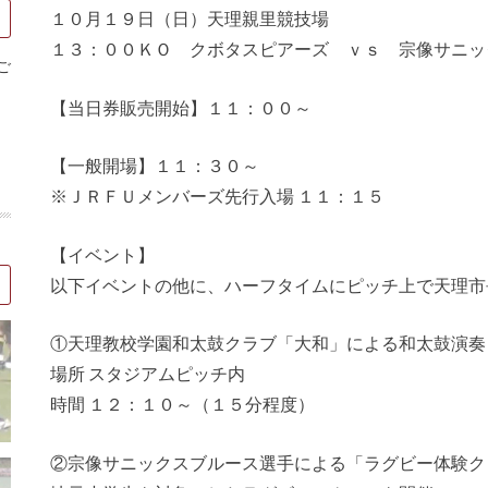
１０月１９日（日）天理親里競技場
１３：００ＫＯ クボタスピアーズ ｖｓ 宗像サニッ
ご
【当日券販売開始】１１：００～
【一般開場】１１：３０～
※ＪＲＦＵメンバーズ先行入場 １１：１５
【イベント】
以下イベントの他に、ハーフタイムにピッチ上で天理市
①天理教校学園和太鼓クラブ「大和」による和太鼓演奏
場所 スタジアムピッチ内
時間 １２：１０～（１５分程度）
②宗像サニックスブルース選手による「ラグビー体験ク