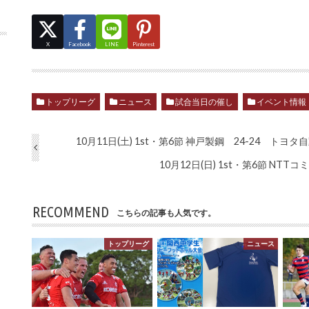
X
Facebook
LINE
Pinterest
トップリーグ
ニュース
試合当日の催し
イベント情報
10月11日(土) 1st・第6節 神戸製鋼 24-24 トヨタ
10月12日(日) 1st・第6節 N
RECOMMEND
こちらの記事も人気です。
トップリーグ
ニュース