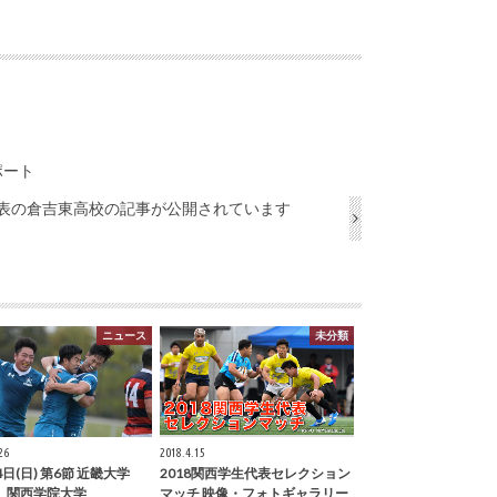
ポート
代表の倉吉東高校の記事が公開されています
ニュース
未分類
26
2018.4.15
4日(日) 第6節 近畿大学
2018関西学生代表セレクション
17 関西学院大学
マッチ 映像・フォトギャラリー