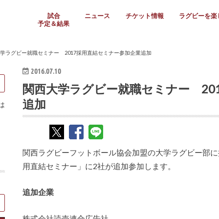
試合
ニュース
チケット情報
ラグビーを楽
予定＆結果
大学リーグ
社会人
高校ラグビー
女子ラグビー
ミニ・ジュニア
メディア情報
医務・安全対策
関西協会だより
フォトギャラ
ラグビースク
Enjoy!ラグ
壁紙＆ラグビ
ラグビーノー
ラグビー場の
SNS
教えて！ラグ
メディア情報
関西ラグビーYo
関西パネルレ
大学
社会人
高校
高専
女子ラグビー
セブンズ
ジュニア・ミニ
クラブ
日本代表
第54回日本選手権
ラグビーまつり
関西大学リーグ
中国地区大学
東海学生リーグ
関西大学春季トーナメ
関西学生代表
入替戦
全国大学選手権
トップウェスト
全国社会人トーナメン
3地域社会人順位決定(〜
トップリーグ(～2021
トップチャレンジリーグ
トップチャレンジマッチ
三地域チャレンジマッチ
全国高校ラグビー大会
近畿高校大会
東海高校選抜大会
四国高校新人大会
全国高校選抜大会
少人数校大会
第56回全国高専大会
第55回全国高専大会
第54回全国高専大会
第53回全国高専大会
第52回全国高専大会
第51回全国高専大会
第50回全国高専大会
第49回全国高専大会
第48回全国高専大会
第47回全国高専大会
第46回全国高専大会
全国女子選手権大会
関西女子中学生大会
サニックス女子関西予
女子関西大会
フィオーレリーグ
Japan Women’s Seven
第5回全国高校選抜女
その他大会
関西セブンズ
関西・一宮セブンズ
東海学生セブンズ
地域対抗男子セブンズ
その他大会
全国ジュニア関西地区予
関西女子中学生大会
関西中学生大会
関西ミニ・ラグビージ
関西スクールジュニア
太陽生命カップ関西予
その他大会
関西クラブ大会
近畿クラブ
東海社会人クラブ
中四国クラブ
学生クラブ
学ラグビー就職セミナー 2017採用直結セミナー参加企業追加
2016.07.10
関西大学ラグビー就職セミナー 20
追加
は
関西ラグビーフットボール協会加盟の大学ラグビー部に
用直結セミナー」に2社が追加参加します。
追加企業
株式会社読売連合広告社