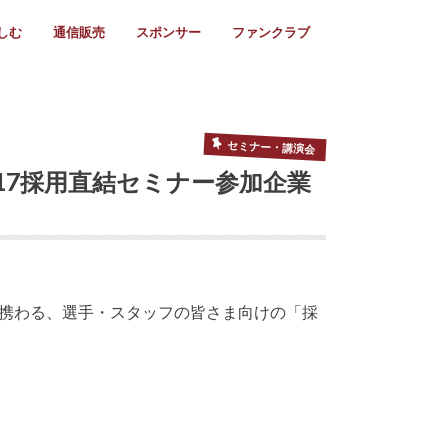
しむ
通信販売
スポンサー
ファンクラブ
リー
ール情報
スタ飯
ーカレンダー
ト
歩き方
ビー用語
＆スケジュール
utube
フリー
採用情報
ファンクラブ入会
マイページログイン
チラシ設置協力店
会則
ント
ト
2024年度)
年)
(～2021年)
(～2017年)
(～2018年)
選
s 2016
子セブンズ
選(女子)
ャンボリー
交流大会
選(スクール)
セミナー・講演会
17採用直結セミナー参加企業
携わる、選手・スタッフの皆さま向けの「採