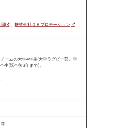
新聞
、
株式会社ＧＢプロモーション
チームの大学4年生(大学ラグビー部、学
卒生(既卒後3年まで)。
い。
長澤