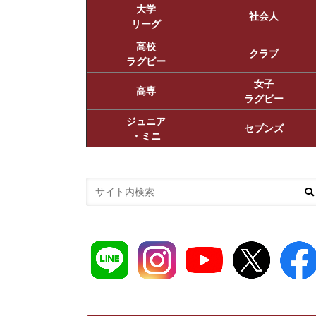
大学
社会人
リーグ
高校
クラブ
ラグビー
女子
高専
ラグビー
ジュニア
セブンズ
・ミニ