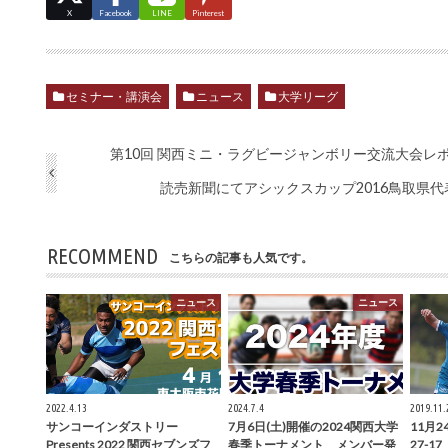
X
Facebook
LINE
Pinterest
セミナー・講演会
ニュース
大学リーグ
第10回 関西ミニ・ラグビージャンボリー交流大会レ
読売新聞にてアシックスカップ2016鳥取県
RECOMMEND
こちらの記事も人気です。
ニュース
ニュース
2022.4.13
2024.7.4
2019.11.
サンコーインダストリー
7月6日(土)開催の2024関西大学
11月2
Presents 2022 関西セブンズフ
春季トーナメント メンバー発
27-