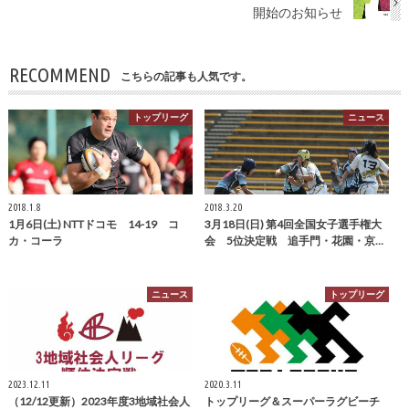
開始のお知らせ
RECOMMEND
こちらの記事も人気です。
トップリーグ
ニュース
2018.1.8
2018.3.20
1月6日(土) NTTドコモ 14-19 コ
3月18日(日) 第4回全国女子選手権大
カ・コーラ
会 5位決定戦 追手門・花園・京…
ニュース
トップリーグ
2023.12.11
2020.3.11
（12/12更新）2023年度3地域社会人
トップリーグ＆スーパーラグビーチ