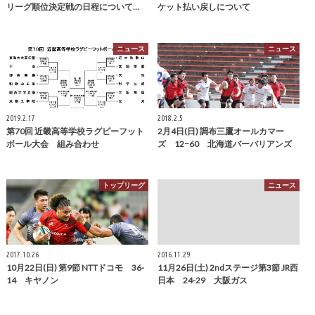
リーグ順位決定戦の日程について…
ケット払い戻しについて
ニュース
ニュース
2019.2.17
2018.2.5
第70回 近畿高等学校ラグビーフット
2月4日(日) 調布三鷹オールカマー
ボール大会 組み合わせ
ズ 12−60 北海道バーバリアンズ
トップリーグ
ニュース
2017.10.26
2016.11.29
10月22日(日) 第9節 NTTドコモ 36-
11月26日(土) 2ndステージ第3節 JR西
14 キヤノン
日本 24-29 大阪ガス