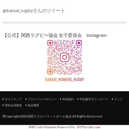
@kansai_rugbyさんのツイート
【公式】関西ラグビー協会 女子委員会 Instagram
サイトマップ
プライバシーポリシー
利用規約
申請書等ダウンロード
リンク
賛助会員募集
協会概要
©Copyright2026
関西ラグビーフットボール協会
.All Rights Reserved.
PHP Code Snippets
Powered By :
XYZScripts.com