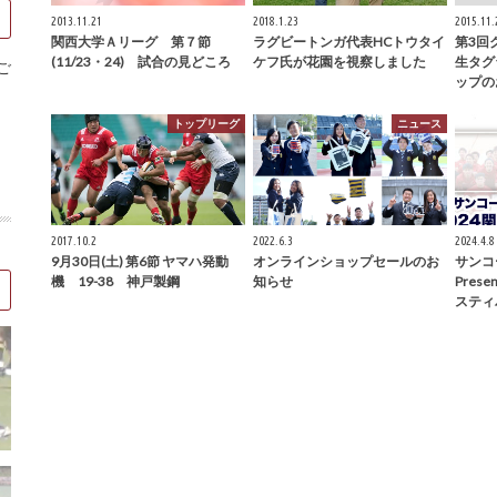
2013.11.21
2018.1.23
2015.11.
関西大学Ａリーグ 第７節
ラグビートンガ代表HCトウタイ
第3回
(11/23・24) 試合の見どころ
ケフ氏が花園を視察しました
生タグ
ご
ップの
トップリーグ
ニュース
2017.10.2
2022.6.3
2024.4.8
9月30日(土) 第6節 ヤマハ発動
オンラインショップセールのお
サンコ
機 19-38 神戸製鋼
知らせ
Pres
スティ