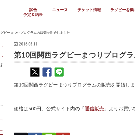
試合
ニュース
チケット情報
ラグビーを楽
予定＆結果
大学リーグ
社会人
高校ラグビー
女子ラグビー
ミニ・ジュニア
メディア情報
医務・安全対策
関西協会だより
フォトギャラ
ラグビースク
Enjoy!ラグ
壁紙＆ラグビ
ラグビーノー
ラグビー場の
SNS
教えて！ラグ
メディア情報
関西ラグビーYo
関西パネルレ
大学
社会人
高校
高専
女子ラグビー
セブンズ
ジュニア・ミニ
クラブ
日本代表
第54回日本選手権
ラグビーまつり
関西大学リーグ
中国地区大学
東海学生リーグ
関西大学春季トーナメ
関西学生代表
入替戦
全国大学選手権
トップウェスト
全国社会人トーナメン
3地域社会人順位決定(〜
トップリーグ(～2021
トップチャレンジリーグ
トップチャレンジマッチ
三地域チャレンジマッチ
全国高校ラグビー大会
近畿高校大会
東海高校選抜大会
四国高校新人大会
全国高校選抜大会
少人数校大会
第56回全国高専大会
第55回全国高専大会
第54回全国高専大会
第53回全国高専大会
第52回全国高専大会
第51回全国高専大会
第50回全国高専大会
第49回全国高専大会
第48回全国高専大会
第47回全国高専大会
第46回全国高専大会
全国女子選手権大会
関西女子中学生大会
サニックス女子関西予
女子関西大会
フィオーレリーグ
Japan Women’s Seven
第5回全国高校選抜女
その他大会
関西セブンズ
関西・一宮セブンズ
東海学生セブンズ
地域対抗男子セブンズ
その他大会
全国ジュニア関西地区予
関西女子中学生大会
関西中学生大会
関西ミニ・ラグビージ
関西スクールジュニア
太陽生命カップ関西予
その他大会
関西クラブ大会
近畿クラブ
東海社会人クラブ
中四国クラブ
学生クラブ
ラグビーまつりプログラムの販売を開始しました
2016.05.11
第10回関西ラグビーまつりプログ
は
第10回関西ラグビーまつりプログラムの販売を開始し
価格は500円。公式サイト内の「
通信販売
」よりお買い