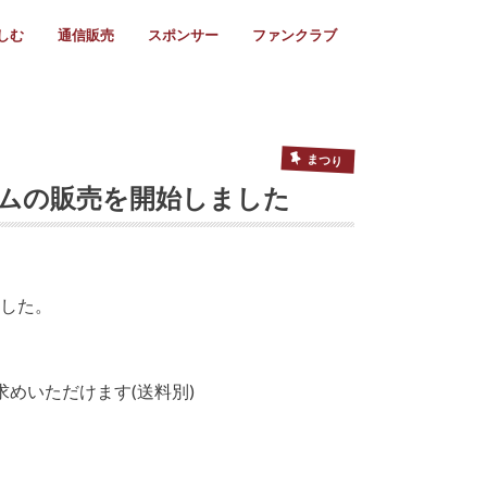
しむ
通信販売
スポンサー
ファンクラブ
リー
ール情報
スタ飯
ーカレンダー
ト
歩き方
ビー用語
＆スケジュール
utube
フリー
採用情報
ファンクラブ入会
マイページログイン
チラシ設置協力店
会則
ント
ト
2024年度)
年)
(～2021年)
(～2017年)
(～2018年)
選
s 2016
子セブンズ
選(女子)
ャンボリー
交流大会
選(スクール)
まつり
ラムの販売を開始しました
ました。
求めいただけます(送料別)