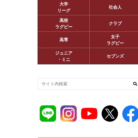
大学
社会人
リーグ
高校
クラブ
ラグビー
女子
高専
ラグビー
ジュニア
セブンズ
・ミニ