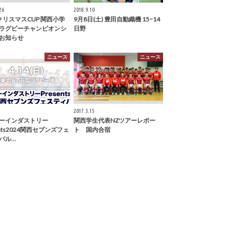
26
2018.9.10
クリスマスCUP 関西小学
9月8日(土) 豊田自動織機 15−14
ラグビーチャンピオンシ
日野
お知らせ
ニュース
ニュース
2017.3.15
ーインダストリー
関西学生代表NZツアーレポー
ents2024関西セブンズフェ
ト 国内合宿
バル…