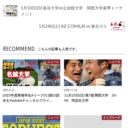
5月10日(日) 龍谷大学vs立命館大学 関西大学春季トーナ
メント
1月24日(土) AZ-COM丸和 vs 東京ガス
RECOMMEND
こちらの記事も人気です。
ニュース
ニュース
2025.8.23
2018.11.26
2025年度東海学生Aリーグの1部の試
11月25日(日) 第7節 関西大学 33-
合をYoutubeチャンネルでライ…
38 同志社大学
ニュース
トップリーグ