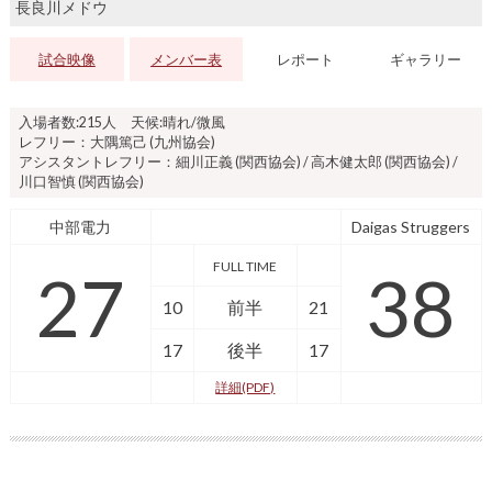
長良川メドウ
試合映像
メンバー表
レポート
ギャラリー
入場者数:215人 天候:晴れ/微風
レフリー：大隅篤己 (九州協会)
アシスタントレフリー：細川正義 (関西協会) / 高木健太郎 (関西協会) /
川口智慎 (関西協会)
中部電力
Daigas Struggers
FULL TIME
27
38
10
前半
21
17
後半
17
詳細(PDF)