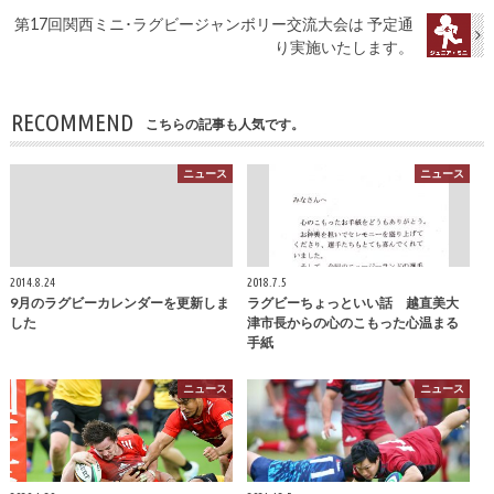
第17回関西ミニ･ラグビージャンボリー交流大会は 予定通
り実施いたします。
RECOMMEND
こちらの記事も人気です。
ニュース
ニュース
2014.8.24
2018.7.5
9月のラグビーカレンダーを更新しま
ラグビーちょっといい話 越直美大
した
津市長からの心のこもった心温まる
手紙
ニュース
ニュース