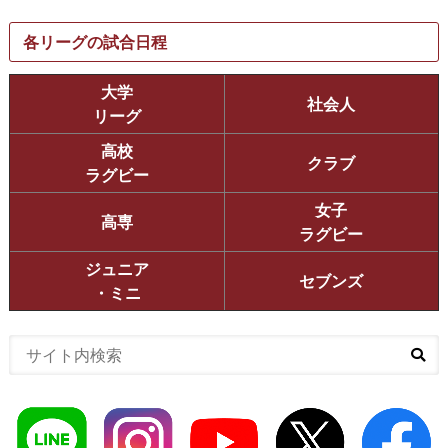
各リーグの試合日程
大学
社会人
リーグ
高校
クラブ
ラグビー
女子
高専
ラグビー
ジュニア
セブンズ
・ミニ