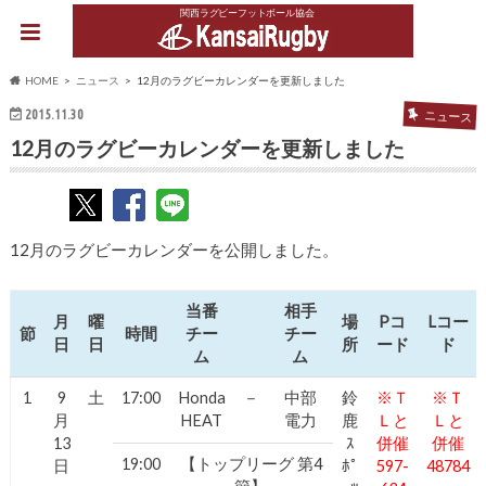
関西ラグビーフットボール協会
HOME
ニュース
12月のラグビーカレンダーを更新しました
2015.11.30
ニュース
12月のラグビーカレンダーを更新しました
12月のラグビーカレンダーを公開しました。
当番
相手
月
曜
場
Pコ
Lコー
節
時間
チー
チー
日
日
所
ード
ド
ム
ム
1
9
土
17:00
Honda
－
中部
鈴
※Ｔ
※Ｔ
月
HEAT
電力
鹿
Ｌと
Ｌと
13
ｽ
併催
併催
19:00
【トップリーグ 第4
日
ﾎﾟ
597-
48784