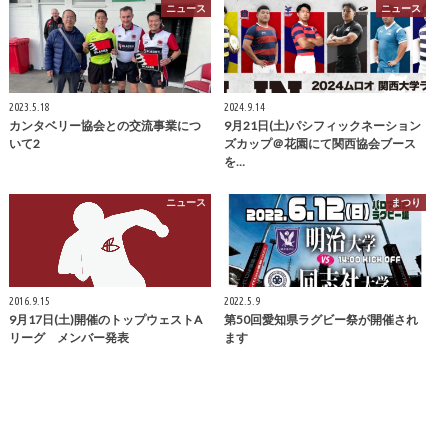
ニュース
ニュース
2023.5.18
2024.9.14
カンタベリー協会との交流事業につ
9月21日(土)パシフィックネーション
いて2
ズカップ＠花園にて関西協会ブース
を…
ニュース
まつり
2016.9.15
2022.5.9
9月17日(土)開催のトップウェストA
第50回愛知県ラグビー祭が開催され
リーグ メンバー発表
ます