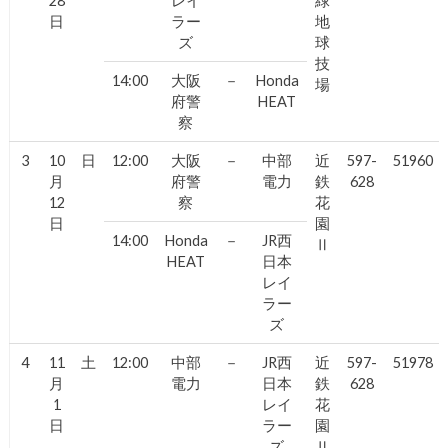
28
レイ
緑
日
ラー
地
ズ
球
技
14:00
大阪
－
Honda
場
府警
HEAT
察
3
10
日
12:00
大阪
－
中部
近
597-
51960
月
府警
電力
鉄
628
12
察
花
日
園
14:00
Honda
－
JR西
Ⅱ
HEAT
日本
レイ
ラー
ズ
4
11
土
12:00
中部
－
JR西
近
597-
51978
月
電力
日本
鉄
628
1
レイ
花
日
ラー
園
ズ
Ⅱ