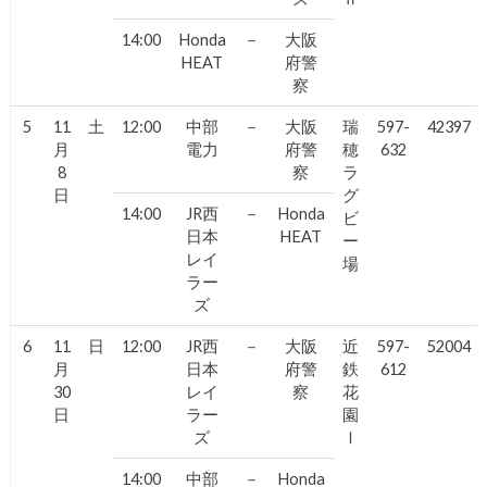
14:00
Honda
－
大阪
HEAT
府警
察
5
11
土
12:00
中部
－
大阪
瑞
597-
42397
月
電力
府警
穂
632
8
察
ラ
日
グ
14:00
JR西
－
Honda
ビ
日本
HEAT
ー
レイ
場
ラー
ズ
6
11
日
12:00
JR西
－
大阪
近
597-
52004
月
日本
府警
鉄
612
30
レイ
察
花
日
ラー
園
ズ
Ⅰ
14:00
中部
－
Honda