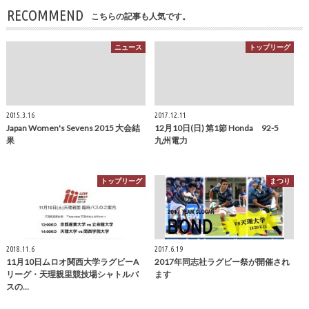
RECOMMEND
こちらの記事も人気です。
ニュース
トップリーグ
2015.3.16
2017.12.11
Japan Women's Sevens 2015 大会結
12月10日(日) 第1節 Honda 92-5
果
九州電力
トップリーグ
まつり
2018.11.6
2017.6.19
11月10日ムロオ関西大学ラグビーA
2017年同志社ラグビー祭が開催され
リーグ・天理親里競技場シャトルバ
ます
スの…