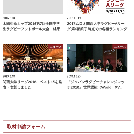
2016.6.18
2017.11.19
太陽生命カップ2016第7回全国中学
2017ムロオ関西大学ラグビーAリー
生ラグビーフットボール大会 結果
グ 第6節終了時点での各種ランキング
ニュース
ニュース
2019.2.18
2018.10.25
関西大学リーグ2018 ベスト15を発
「ジャパンラグビーチャレンジマッ
表・表彰しました
チ2018」 世界選抜（World XV…
取材申請フォーム