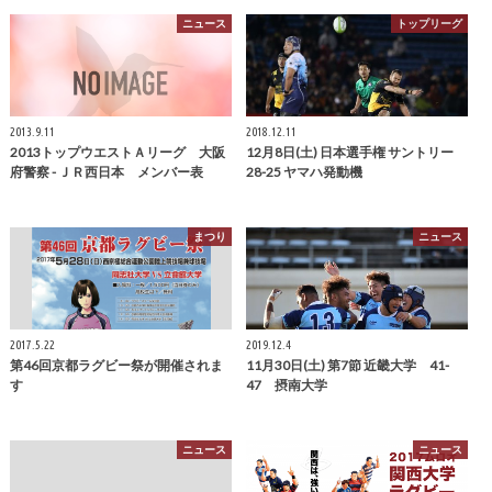
ニュース
トップリーグ
2013.9.11
2018.12.11
2013トップウエストＡリーグ 大阪
12月8日(土) 日本選手権 サントリー
府警察 - ＪＲ西日本 メンバー表
28-25 ヤマハ発動機
まつり
ニュース
2017.5.22
2019.12.4
第46回京都ラグビー祭が開催されま
11月30日(土) 第7節 近畿大学 41-
す
47 摂南大学
ニュース
ニュース