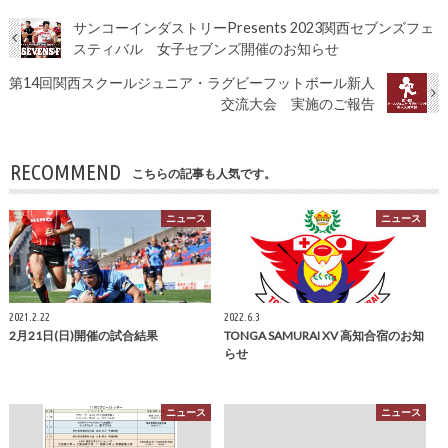
サンコーインダストリーPresents 2023関西セブンズフェ
スティバル 女子セブンズ開催のお知らせ
第14回関西スクールジュニア・ラグビーフットボール新人
交流大会 実施のご報告
RECOMMEND
こちらの記事も人気です。
ニュース
ニュース
2021.2.22
2022.6.3
2月21日(日)開催の試合結果
TONGA SAMURAI XV 高知合宿のお知
らせ
ニュース
ニュース