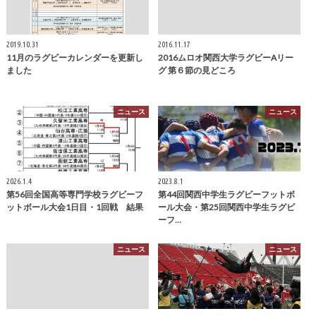
2019.10.31
2016.11.17
11月のラグビーカレンダーを更新し
2016ムロオ関西大学ラグビーAリー
ました
グ 第６節の見どころ
ニュース
ニュース
2026.1.4
2023.8.1
第56回全国高等専門学校ラグビーフ
第44回関西中学生ラグビーフットボ
ットボール大会1日目・1回戦 結果
ール大会・第25回関西中学生ラグビ
ーフ…
ニュース
ニュース