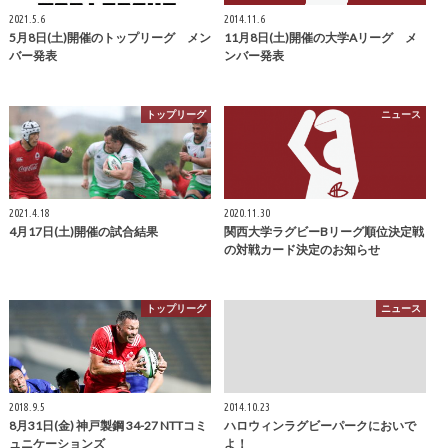
2021.5.6
2014.11.6
5月8日(土)開催のトップリーグ メン
11月8日(土)開催の大学Aリーグ メ
バー発表
ンバー発表
トップリーグ
ニュース
2021.4.18
2020.11.30
4月17日(土)開催の試合結果
関西大学ラグビーBリーグ順位決定戦
の対戦カード決定のお知らせ
トップリーグ
ニュース
2018.9.5
2014.10.23
8月31日(金) 神戸製鋼 34-27 NTTコミ
ハロウィンラグビーパークにおいで
ュニケーションズ
よ！