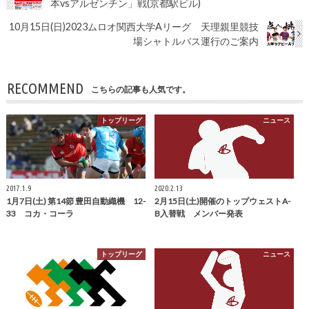
本vsアルゼンチン」戦(京都駅ビル)
10月15日(日)2023ムロオ関西大学Aリーグ 天理親里競技
場シャトルバス運行のご案内
RECOMMEND
こちらの記事も人気です。
トップリーグ
ニュース
2017.1.9
2020.2.13
1月7日(土) 第14節 豊田自動織機 12-
2月15日(土)開催のトップウェストA-
33 コカ・コーラ
B入替戦 メンバー発表
トップリーグ
ニュース