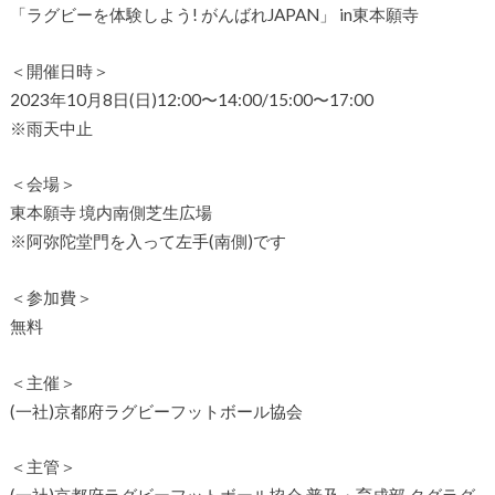
「ラグビーを体験しよう! がんばれJAPAN」 in東本願寺
＜開催日時＞
2023年10月8日(日)12:00〜14:00/15:00〜17:00
※雨天中止
＜会場＞
東本願寺 境内南側芝生広場
※阿弥陀堂門を入って左手(南側)です
＜参加費＞
無料
＜主催＞
(一社)京都府ラグビーフットボール協会
＜主管＞