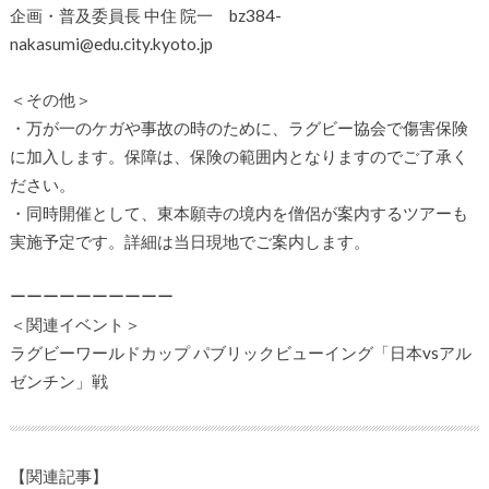
企画・普及委員長 中住 院一 bz384-
nakasumi@edu.city.kyoto.jp
＜その他＞
・万が一のケガや事故の時のために、ラグビー協会で傷害保険
に加入します。保障は、保険の範囲内となりますのでご了承く
ださい。
・同時開催として、東本願寺の境内を僧侶が案内するツアーも
実施予定です。詳細は当日現地でご案内します。
ーーーーーーーーーー
＜関連イベント＞
ラグビーワールドカップ パブリックビューイング「日本vsアル
ゼンチン」戦
【関連記事】