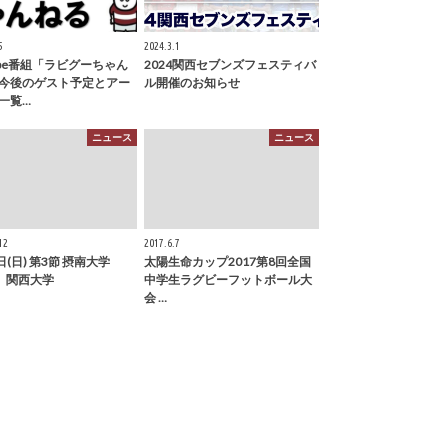
5
2024.3.1
Tube番組「ラビグーちゃん
2024関西セブンズフェスティバ
今後のゲスト予定とアー
ル開催のお知らせ
一覧…
ニュース
ニュース
12
2017.6.7
日(日) 第3節 摂南大学
太陽生命カップ2017第8回全国
6 関西大学
中学生ラグビーフットボール大
会 …