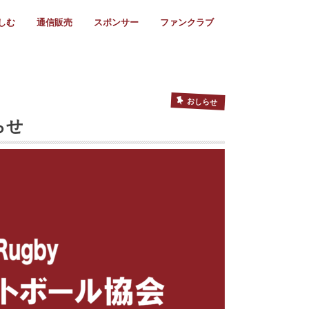
しむ
通信販売
スポンサー
ファンクラブ
リー
ール情報
スタ飯
ーカレンダー
ト
歩き方
ビー用語
＆スケジュール
utube
フリー
採用情報
ファンクラブ入会
マイページログイン
チラシ設置協力店
会則
ント
ト
2024年度)
年)
(～2021年)
(～2017年)
(～2018年)
選
s 2016
子セブンズ
選(女子)
ャンボリー
交流大会
選(スクール)
おしらせ
らせ