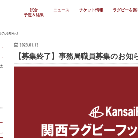
試合
ニュース
チケット情報
ラグビーを楽
予定＆結果
大学リーグ
社会人
高校ラグビー
女子ラグビー
ミニ・ジュニア
メディア情報
医務・安全対策
関西協会だより
フォトギャラ
ラグビースク
Enjoy!ラグ
壁紙＆ラグビ
ラグビーノー
ラグビー場の
SNS
教えて！ラグ
メディア情報
関西ラグビーYo
関西パネルレ
大学
社会人
高校
高専
女子ラグビー
セブンズ
ジュニア・ミニ
クラブ
日本代表
第54回日本選手権
ラグビーまつり
関西大学リーグ
中国地区大学
東海学生リーグ
関西大学春季トーナメ
関西学生代表
入替戦
全国大学選手権
トップウェスト
全国社会人トーナメン
3地域社会人順位決定(〜
トップリーグ(～2021
トップチャレンジリーグ
トップチャレンジマッチ
三地域チャレンジマッチ
全国高校ラグビー大会
近畿高校大会
東海高校選抜大会
四国高校新人大会
全国高校選抜大会
少人数校大会
第56回全国高専大会
第55回全国高専大会
第54回全国高専大会
第53回全国高専大会
第52回全国高専大会
第51回全国高専大会
第50回全国高専大会
第49回全国高専大会
第48回全国高専大会
第47回全国高専大会
第46回全国高専大会
全国女子選手権大会
関西女子中学生大会
サニックス女子関西予
女子関西大会
フィオーレリーグ
Japan Women’s Seven
第5回全国高校選抜女
その他大会
関西セブンズ
関西・一宮セブンズ
東海学生セブンズ
地域対抗男子セブンズ
その他大会
全国ジュニア関西地区予
関西女子中学生大会
関西中学生大会
関西ミニ・ラグビージ
関西スクールジュニア
太陽生命カップ関西予
その他大会
関西クラブ大会
近畿クラブ
東海社会人クラブ
中四国クラブ
学生クラブ
集のお知らせ
2023.01.12
【募集終了】事務局職員募集のお知
は