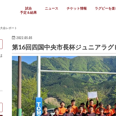
試合
ニュース
チケット情報
ラグビーを楽
予定＆結果
大学リーグ
社会人
高校ラグビー
女子ラグビー
ミニ・ジュニア
メディア情報
医務・安全対策
関西協会だより
フォトギャラ
ラグビースク
Enjoy!ラグ
壁紙＆ラグビ
ラグビーノー
ラグビー場の
SNS
教えて！ラグ
メディア情報
関西ラグビーYo
関西パネルレ
大学
社会人
高校
高専
女子ラグビー
セブンズ
ジュニア・ミニ
クラブ
日本代表
第54回日本選手権
ラグビーまつり
関西大学リーグ
中国地区大学
東海学生リーグ
関西大学春季トーナメ
関西学生代表
入替戦
全国大学選手権
トップウェスト
全国社会人トーナメン
3地域社会人順位決定(〜
トップリーグ(～2021
トップチャレンジリーグ
トップチャレンジマッチ
三地域チャレンジマッチ
全国高校ラグビー大会
近畿高校大会
東海高校選抜大会
四国高校新人大会
全国高校選抜大会
少人数校大会
第56回全国高専大会
第55回全国高専大会
第54回全国高専大会
第53回全国高専大会
第52回全国高専大会
第51回全国高専大会
第50回全国高専大会
第49回全国高専大会
第48回全国高専大会
第47回全国高専大会
第46回全国高専大会
全国女子選手権大会
関西女子中学生大会
サニックス女子関西予
女子関西大会
フィオーレリーグ
Japan Women’s Seven
第5回全国高校選抜女
その他大会
関西セブンズ
関西・一宮セブンズ
東海学生セブンズ
地域対抗男子セブンズ
その他大会
全国ジュニア関西地区予
関西女子中学生大会
関西中学生大会
関西ミニ・ラグビージ
関西スクールジュニア
太陽生命カップ関西予
その他大会
関西クラブ大会
近畿クラブ
東海社会人クラブ
中四国クラブ
学生クラブ
ー大会レポート
2022.05.05
第16回四国中央市長杯ジュニアラグ
は