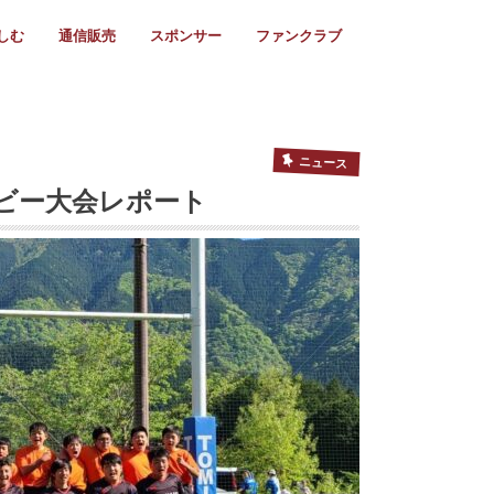
しむ
通信販売
スポンサー
ファンクラブ
リー
ール情報
スタ飯
ーカレンダー
ト
歩き方
ビー用語
＆スケジュール
utube
フリー
採用情報
ファンクラブ入会
マイページログイン
チラシ設置協力店
会則
ント
ト
2024年度)
年)
(～2021年)
(～2017年)
(～2018年)
選
s 2016
子セブンズ
選(女子)
ャンボリー
交流大会
選(スクール)
ニュース
ビー大会レポート