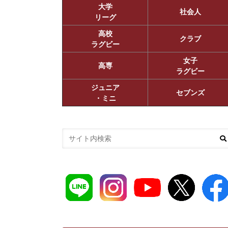
大学
社会人
リーグ
高校
クラブ
ラグビー
女子
高専
ラグビー
ジュニア
セブンズ
・ミニ