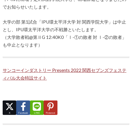
でお知らせいたします。
大学の部 第1試合「IPU環太平洋大学 対 関西学院大学」は中止
とし、IPU環太平洋大学の不戦勝といたします。
（大学敗者戦@第ⅡG 12:40K0「Ⅰ-①の敗者 対 Ⅰ-②の敗者」
も中止となります）
サンコーインダストリー Presents 2022 関西セブンズフェステ
ィバル大会特設サイト
X
Facebook
LINE
Pinterest