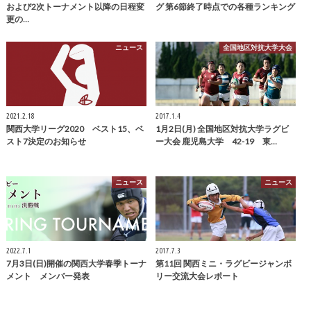
および2次トーナメント以降の日程変
グ 第6節終了時点での各種ランキング
更の…
ニュース
全国地区対抗大学大会
2021.2.18
2017.1.4
関西大学リーグ2020 ベスト15、ベ
1月2日(月) 全国地区対抗大学ラグビ
スト7決定のお知らせ
ー大会 鹿児島大学 42-19 東…
ニュース
ニュース
2022.7.1
2017.7.3
7月3日(日)開催の関西大学春季トーナ
第11回 関西ミニ・ラグビージャンボ
メント メンバー発表
リー交流大会レポート