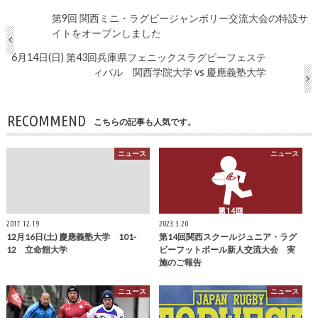
第9回 関西ミニ・ラグビージャンボリー交流大会の特設サ
イトをオープンしました
6月14日(日) 第43回兵庫県フェニックスラグビーフェステ
ィバル 関西学院大学 vs 慶應義塾大学
RECOMMEND
こちらの記事も人気です。
ニュース
ニュース
2017.12.19
2023.3.20
12月16日(土) 慶應義塾大学 101-
第14回関西スクールジュニア・ラグ
12 立命館大学
ビーフットボール新人交流大会 実
施のご報告
ニュース
ニュース