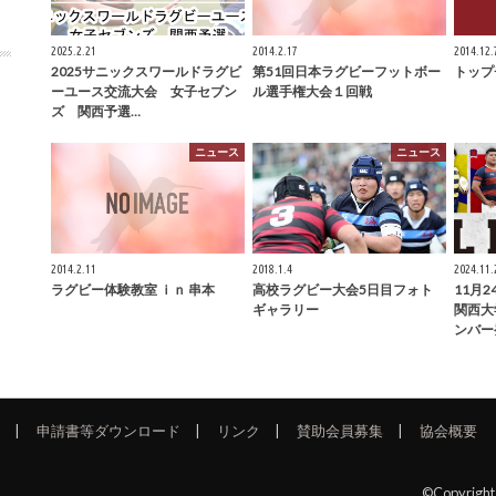
2025.2.21
2014.2.17
2014.12.
2025サニックスワールドラグビ
第51回日本ラグビーフットボー
トップ
ーユース交流大会 女子セブン
ル選手権大会１回戦
ズ 関西予選…
ニュース
ニュース
2014.2.11
2018.1.4
2024.11.
ラグビー体験教室 ｉｎ 串本
高校ラグビー大会5日目フォト
11月2
ギャラリー
関西大
ンバー
申請書等ダウンロード
リンク
賛助会員募集
協会概要
©Copyrigh