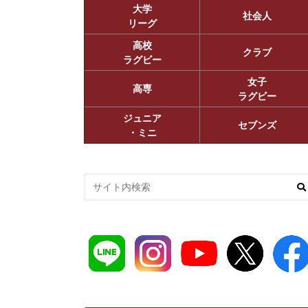
大学
社会人
リーグ
高校
クラブ
ラグビー
女子
高専
ラグビー
ジュニア
セブンズ
・ミニ