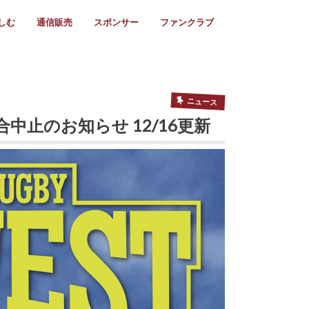
しむ
通信販売
スポンサー
ファンクラブ
リー
ール情報
スタ飯
ーカレンダー
ト
歩き方
ビー用語
＆スケジュール
utube
フリー
採用情報
ファンクラブ入会
マイページログイン
チラシ設置協力店
会則
ント
ト
2024年度)
年)
(～2021年)
(～2017年)
(～2018年)
選
s 2016
子セブンズ
選(女子)
ャンボリー
交流大会
選(スクール)
ニュース
合中止のお知らせ 12/16更新