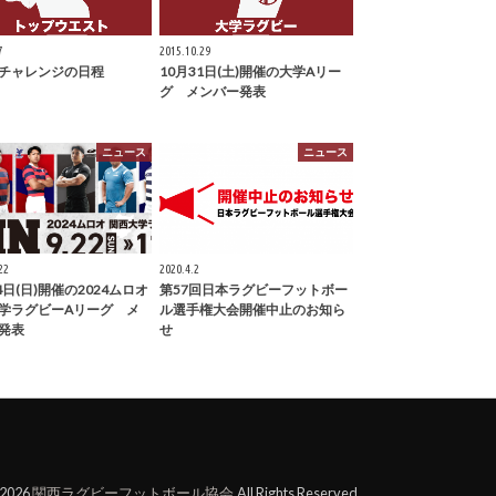
7
2015.10.29
チャレンジの日程
10月31日(土)開催の大学Aリー
グ メンバー発表
ニュース
ニュース
22
2020.4.2
4日(日)開催の2024ムロオ
第57回日本ラグビーフットボー
学ラグビーAリーグ メ
ル選手権大会開催中止のお知ら
発表
せ
t2026
関西ラグビーフットボール協会
.All Rights Reserved.