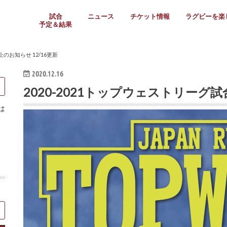
試合
ニュース
チケット情報
ラグビーを楽
予定＆結果
大学リーグ
社会人
高校ラグビー
女子ラグビー
ミニ・ジュニア
メディア情報
医務・安全対策
関西協会だより
フォトギャラ
ラグビースク
Enjoy!ラグ
壁紙＆ラグビ
ラグビーノー
ラグビー場の
SNS
教えて！ラグ
メディア情報
関西ラグビーYo
関西パネルレ
大学
社会人
高校
高専
女子ラグビー
セブンズ
ジュニア・ミニ
クラブ
日本代表
第54回日本選手権
ラグビーまつり
関西大学リーグ
中国地区大学
東海学生リーグ
関西大学春季トーナメ
関西学生代表
入替戦
全国大学選手権
トップウェスト
全国社会人トーナメン
3地域社会人順位決定(〜
トップリーグ(～2021
トップチャレンジリーグ
トップチャレンジマッチ
三地域チャレンジマッチ
全国高校ラグビー大会
近畿高校大会
東海高校選抜大会
四国高校新人大会
全国高校選抜大会
少人数校大会
第56回全国高専大会
第55回全国高専大会
第54回全国高専大会
第53回全国高専大会
第52回全国高専大会
第51回全国高専大会
第50回全国高専大会
第49回全国高専大会
第48回全国高専大会
第47回全国高専大会
第46回全国高専大会
全国女子選手権大会
関西女子中学生大会
サニックス女子関西予
女子関西大会
フィオーレリーグ
Japan Women’s Seven
第5回全国高校選抜女
その他大会
関西セブンズ
関西・一宮セブンズ
東海学生セブンズ
地域対抗男子セブンズ
その他大会
全国ジュニア関西地区予
関西女子中学生大会
関西中学生大会
関西ミニ・ラグビージ
関西スクールジュニア
太陽生命カップ関西予
その他大会
関西クラブ大会
近畿クラブ
東海社会人クラブ
中四国クラブ
学生クラブ
止のお知らせ 12/16更新
2020.12.16
2020-2021トップウェストリーグ試
は