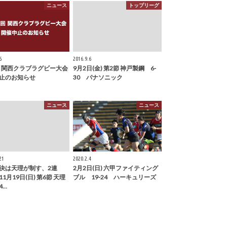
ニュース
トップリーグ
6
2016.9.6
回 関西クラブラグビー大会
9月2日(金) 第2節 神戸製鋼 6-
止のお知らせ
30 パナソニック
ニュース
ニュース
21
2020.2.4
決は天理が制す、2連
2月2日(日) 六甲ファイティング
1月19日(日) 第6節 天理
ブル 19-24 ハーキュリーズ
4…