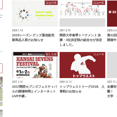
ニュース
ニュース
ご
2020.1.16
2017.6.19
2020.6.2
2019シーズン グッズ通信販売
関西大学春季トーナメント 決
第32
新商品入荷のお知らせ
勝・3位決定戦の組合せが決定
開催中
しました。
おしらせ
ニュース
2017.3.31
2018.12.13
2017.11.
2017関西セブンズフェスティバ
トップウェストリーグ2018 入
全勝対
ルの開場時間とインターネット
替戦のお知らせ
覇！ 1
LIVE中継…
大学 