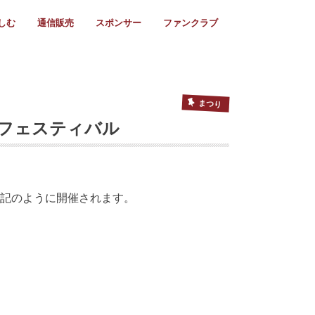
しむ
通信販売
スポンサー
ファンクラブ
リー
ール情報
スタ飯
ーカレンダー
ト
歩き方
ビー用語
＆スケジュール
utube
フリー
採用情報
ファンクラブ入会
マイページログイン
チラシ設置協力店
会則
ント
ト
2024年度)
年)
(～2021年)
(～2017年)
(～2018年)
選
s 2016
子セブンズ
選(女子)
ャンボリー
交流大会
選(スクール)
まつり
ーフェスティバル
下記のように開催されます。