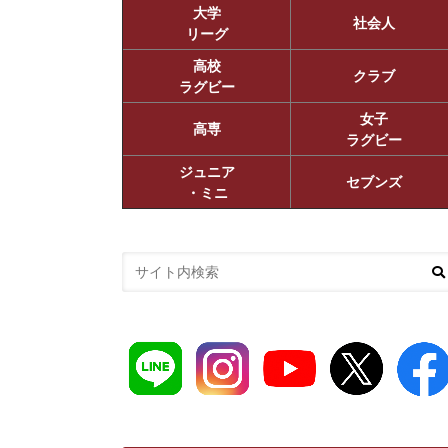
大学
社会人
リーグ
高校
クラブ
ラグビー
女子
高専
ラグビー
ジュニア
セブンズ
・ミニ