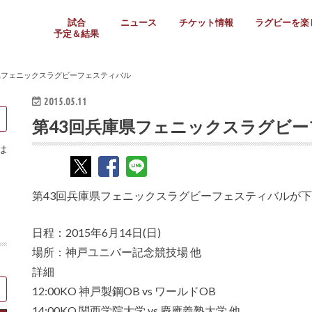
試合
ニュース
チケット情報
ラグビーを楽
予定＆結果
大学リーグ
社会人
高校ラグビー
女子ラグビー
ミニ・ジュニア
メディア情報
医務・安全対策
関西協会だより
フォトギャラ
ラグビースク
Enjoy!ラグ
壁紙＆ラグビ
ラグビーノー
ラグビー場の
SNS
教えて！ラグ
メディア情報
関西ラグビーYo
関西パネルレ
大学
社会人
高校
高専
女子ラグビー
セブンズ
ジュニア・ミニ
クラブ
日本代表
第54回日本選手権
ラグビーまつり
関西大学リーグ
中国地区大学
東海学生リーグ
関西大学春季トーナメ
関西学生代表
入替戦
全国大学選手権
トップウェスト
全国社会人トーナメン
3地域社会人順位決定(〜
トップリーグ(～2021
トップチャレンジリーグ
トップチャレンジマッチ
三地域チャレンジマッチ
全国高校ラグビー大会
近畿高校大会
東海高校選抜大会
四国高校新人大会
全国高校選抜大会
少人数校大会
第56回全国高専大会
第55回全国高専大会
第54回全国高専大会
第53回全国高専大会
第52回全国高専大会
第51回全国高専大会
第50回全国高専大会
第49回全国高専大会
第48回全国高専大会
第47回全国高専大会
第46回全国高専大会
全国女子選手権大会
関西女子中学生大会
サニックス女子関西予
女子関西大会
フィオーレリーグ
Japan Women’s Seven
第5回全国高校選抜女
その他大会
関西セブンズ
関西・一宮セブンズ
東海学生セブンズ
地域対抗男子セブンズ
その他大会
全国ジュニア関西地区予
関西女子中学生大会
関西中学生大会
関西ミニ・ラグビージ
関西スクールジュニア
太陽生命カップ関西予
その他大会
関西クラブ大会
近畿クラブ
東海社会人クラブ
中四国クラブ
学生クラブ
県フェニックスラグビーフェスティバル
2015.05.11
第43回兵庫県フェニックスラグビ
は
第43回兵庫県フェニックスラグビーフェスティバルが
日程：2015年6月14日(日)
場所：神戸ユニバー記念競技場 他
詳細
12:00KO 神戸製鋼OB vs ワールドOB
14:00KO 関西学院大学 vs 慶應義塾大学 他