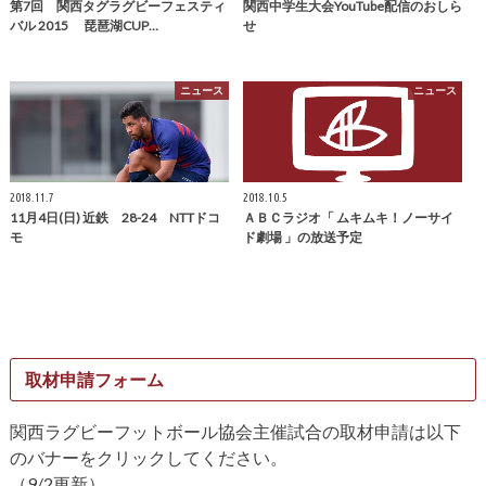
第7回 関西タグラグビーフェスティ
関西中学生大会YouTube配信のおしら
バル 2015 琵琶湖CUP…
せ
ニュース
ニュース
2018.11.7
2018.10.5
11月4日(日) 近鉄 28-24 NTTドコ
ＡＢＣラジオ「 ムキムキ！ノーサイ
モ
ド劇場 」の放送予定
取材申請フォーム
関西ラグビーフットボール協会主催試合の取材申請は以下
のバナーをクリックしてください。
（9/2更新）