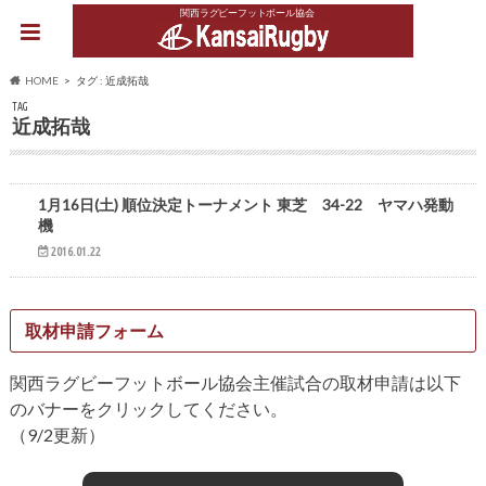
関西ラグビーフットボール協会
HOME
タグ : 近成拓哉
TAG
近成拓哉
トップリーグ
1月16日(土) 順位決定トーナメント 東芝 34-22 ヤマハ発動
機
2016.01.22
取材申請フォーム
関西ラグビーフットボール協会主催試合の取材申請は以下
のバナーをクリックしてください。
（9/2更新）