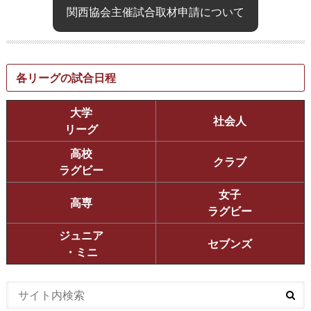
関西協会主催試合取材申請について
各リーグの試合日程
大学
社会人
リーグ
高校
クラブ
ラグビー
女子
高専
ラグビー
ジュニア
セブンズ
・ミニ