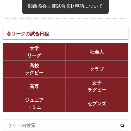
関西協会主催試合取材申請について
各リーグの試合日程
大学
社会人
リーグ
高校
クラブ
ラグビー
女子
高専
ラグビー
ジュニア
セブンズ
・ミニ