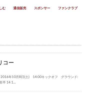
しむ
通信販売
スポンサー
ファンクラブ
リー
ール情報
スタ飯
ーカレンダー
ト
歩き方
ビー用語
＆スケジュール
utube
フリー
採用情報
ファンクラブ入会
マイページログイン
チラシ設置協力店
会則
ント
ト
2024年度)
年)
(～2021年)
(～2017年)
(～2018年)
選
s 2016
子セブンズ
選(女子)
ャンボリー
交流大会
選(スクール)
 リコー
16年10月8日(土) 14:00キックオフ グラウンド:
半 14 1…