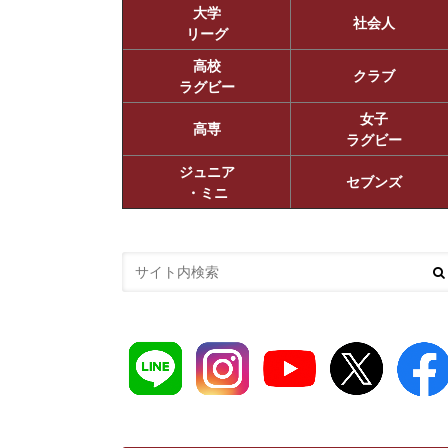
大学
社会人
リーグ
高校
クラブ
ラグビー
女子
高専
ラグビー
ジュニア
セブンズ
・ミニ