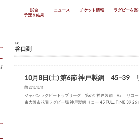
試合
ニュース
チケット情報
ラグビーを楽
予定＆結果
大学リーグ
社会人
高校ラグビー
女子ラグビー
ミニ・ジュニア
メディア情報
医務・安全対策
関西協会だより
フォトギャラ
ラグビースク
Enjoy!ラグ
壁紙＆ラグビ
ラグビーノー
ラグビー場の
SNS
教えて！ラグ
メディア情報
関西ラグビーYo
関西パネルレ
大学
社会人
高校
高専
女子ラグビー
セブンズ
ジュニア・ミニ
クラブ
日本代表
第54回日本選手権
ラグビーまつり
関西大学リーグ
中国地区大学
東海学生リーグ
関西大学春季トーナメ
関西学生代表
入替戦
全国大学選手権
トップウェスト
全国社会人トーナメン
3地域社会人順位決定(〜
トップリーグ(～2021
トップチャレンジリーグ
トップチャレンジマッチ
三地域チャレンジマッチ
全国高校ラグビー大会
近畿高校大会
東海高校選抜大会
四国高校新人大会
全国高校選抜大会
少人数校大会
第56回全国高専大会
第55回全国高専大会
第54回全国高専大会
第53回全国高専大会
第52回全国高専大会
第51回全国高専大会
第50回全国高専大会
第49回全国高専大会
第48回全国高専大会
第47回全国高専大会
第46回全国高専大会
全国女子選手権大会
関西女子中学生大会
サニックス女子関西予
女子関西大会
フィオーレリーグ
Japan Women’s Seven
第5回全国高校選抜女
その他大会
関西セブンズ
関西・一宮セブンズ
東海学生セブンズ
地域対抗男子セブンズ
その他大会
全国ジュニア関西地区予
関西女子中学生大会
関西中学生大会
関西ミニ・ラグビージ
関西スクールジュニア
太陽生命カップ関西予
その他大会
関西クラブ大会
近畿クラブ
東海社会人クラブ
中四国クラブ
学生クラブ
TAG
谷口到
は
10月8日(土) 第6節 神戸製鋼 45−39
トップリーグ
2016.10.11
ジャパンラグビートップリーグ 第6節 神戸製鋼 VS. リコー 20
東大阪市花園ラグビー場 神戸製鋼 リコー 45 FULL TIME 39 26 前