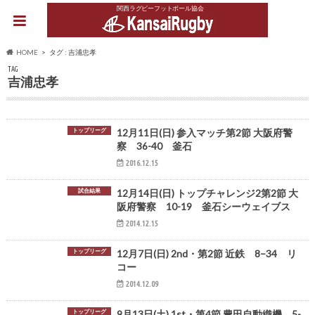
関西ラグビーフットボール協会
HOME
タグ : 吉浦忠孝
TAG
吉浦忠孝
トップリーグ
12月11日(日) 参入マッチ第2節 大阪府警
察 36-40 釜石
2016.12.15
試合結果
12月14日(日) トップチャレンジ2第2節 大
阪府警察 10-19 釜石シーウェイブス
2014.12.15
トップリーグ
12月7日(日) 2nd・第2節 近鉄 8−34 リ
コー
2014.12.09
トップリーグ
9月13日(土) 1st・第4節 豊田自動織機 5-