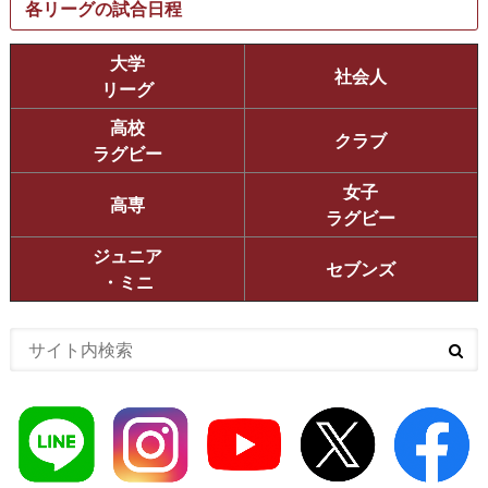
各リーグの試合日程
大学
社会人
リーグ
高校
クラブ
ラグビー
女子
高専
ラグビー
ジュニア
セブンズ
・ミニ