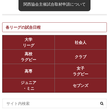
関西協会主催試合取材申請について
各リーグの試合日程
大学
社会人
リーグ
高校
クラブ
ラグビー
女子
高専
ラグビー
ジュニア
セブンズ
・ミニ