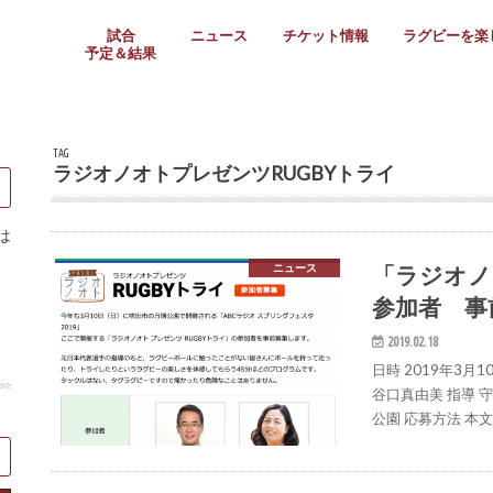
試合
ニュース
チケット情報
ラグビーを楽
予定＆結果
大学リーグ
社会人
高校ラグビー
女子ラグビー
ミニ・ジュニア
メディア情報
医務・安全対策
関西協会だより
フォトギャラ
ラグビースク
Enjoy!ラグ
壁紙＆ラグビ
ラグビーノー
ラグビー場の
SNS
教えて！ラグ
メディア情報
関西ラグビーYo
関西パネルレ
大学
社会人
高校
高専
女子ラグビー
セブンズ
ジュニア・ミニ
クラブ
日本代表
第54回日本選手権
ラグビーまつり
関西大学リーグ
中国地区大学
東海学生リーグ
関西大学春季トーナメ
関西学生代表
入替戦
全国大学選手権
トップウェスト
全国社会人トーナメン
3地域社会人順位決定(〜
トップリーグ(～2021
トップチャレンジリーグ
トップチャレンジマッチ
三地域チャレンジマッチ
全国高校ラグビー大会
近畿高校大会
東海高校選抜大会
四国高校新人大会
全国高校選抜大会
少人数校大会
第56回全国高専大会
第55回全国高専大会
第54回全国高専大会
第53回全国高専大会
第52回全国高専大会
第51回全国高専大会
第50回全国高専大会
第49回全国高専大会
第48回全国高専大会
第47回全国高専大会
第46回全国高専大会
全国女子選手権大会
関西女子中学生大会
サニックス女子関西予
女子関西大会
フィオーレリーグ
Japan Women’s Seven
第5回全国高校選抜女
その他大会
関西セブンズ
関西・一宮セブンズ
東海学生セブンズ
地域対抗男子セブンズ
その他大会
全国ジュニア関西地区予
関西女子中学生大会
関西中学生大会
関西ミニ・ラグビージ
関西スクールジュニア
太陽生命カップ関西予
その他大会
関西クラブ大会
近畿クラブ
東海社会人クラブ
中四国クラブ
学生クラブ
TAG
ラジオノオトプレゼンツRUGBYトライ
は
「ラジオノ
ニュース
参加者 事
2019.02.18
日時 2019年3月
谷口真由美 指導 
公園 応募方法 本