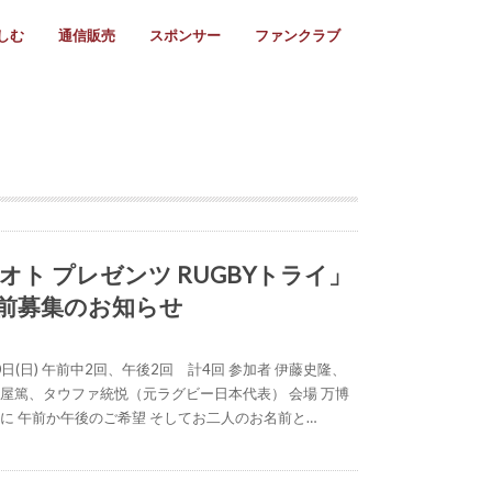
しむ
通信販売
スポンサー
ファンクラブ
リー
ール情報
スタ飯
ーカレンダー
ト
歩き方
ビー用語
＆スケジュール
utube
フリー
採用情報
ファンクラブ入会
マイページログイン
チラシ設置協力店
会則
ント
ト
2024年度)
年)
(～2021年)
(～2017年)
(～2018年)
選
s 2016
子セブンズ
選(女子)
ャンボリー
交流大会
選(スクール)
オト プレゼンツ RUGBYトライ」
前募集のお知らせ
10日(日) 午前中2回、午後2回 計4回 参加者 伊藤史隆、
守屋篤、タウファ統悦（元ラグビー日本代表） 会場 万博
文に 午前か午後のご希望 そしてお二人のお名前と…