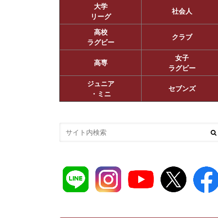
大学
社会人
リーグ
高校
クラブ
ラグビー
女子
高専
ラグビー
ジュニア
セブンズ
・ミニ