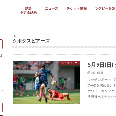
試合
ニュース
チケット情報
ラグビーを楽
予定＆結果
大学リーグ
社会人
高校ラグビー
女子ラグビー
ミニ・ジュニア
メディア情報
医務・安全対策
関西協会だより
フォトギャラ
ラグビースク
Enjoy!ラグ
壁紙＆ラグビ
ラグビーノー
ラグビー場の
SNS
教えて！ラグ
メディア情報
関西ラグビーYo
関西パネルレ
大学
社会人
高校
高専
女子ラグビー
セブンズ
ジュニア・ミニ
クラブ
日本代表
第54回日本選手権
ラグビーまつり
関西大学リーグ
中国地区大学
東海学生リーグ
関西大学春季トーナメ
関西学生代表
入替戦
全国大学選手権
トップウェスト
全国社会人トーナメン
3地域社会人順位決定(〜
トップリーグ(～2021
トップチャレンジリーグ
トップチャレンジマッチ
三地域チャレンジマッチ
全国高校ラグビー大会
近畿高校大会
東海高校選抜大会
四国高校新人大会
全国高校選抜大会
少人数校大会
第56回全国高専大会
第55回全国高専大会
第54回全国高専大会
第53回全国高専大会
第52回全国高専大会
第51回全国高専大会
第50回全国高専大会
第49回全国高専大会
第48回全国高専大会
第47回全国高専大会
第46回全国高専大会
全国女子選手権大会
関西女子中学生大会
サニックス女子関西予
女子関西大会
フィオーレリーグ
Japan Women’s Seven
第5回全国高校選抜女
その他大会
関西セブンズ
関西・一宮セブンズ
東海学生セブンズ
地域対抗男子セブンズ
その他大会
全国ジュニア関西地区予
関西女子中学生大会
関西中学生大会
関西ミニ・ラグビージ
関西スクールジュニア
太陽生命カップ関西予
その他大会
関西クラブ大会
近畿クラブ
東海社会人クラブ
中四国クラブ
学生クラブ
TAG
クボタスピアーズ
は
5月9日(日)
トップリーグ
2021.05.14
マッチレポート 
の4強を決める】
ホワイトカンファ
決勝進出をかけた