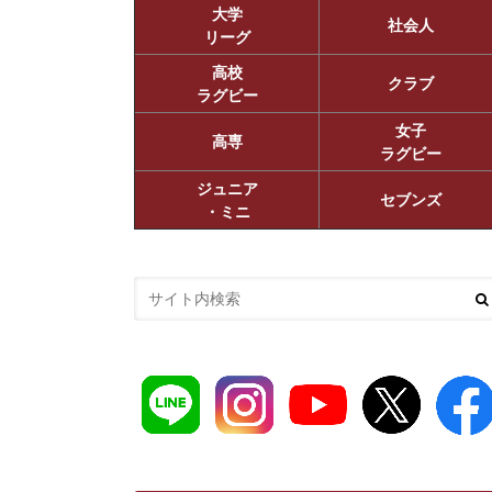
大学
社会人
リーグ
高校
クラブ
ラグビー
女子
高専
ラグビー
ジュニア
セブンズ
・ミニ