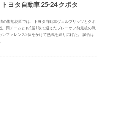
) トヨタ自動車 25-24 クボタ
快晴の聖地花園では、トヨタ自動車ヴェルブリッツとクボ
戦。両チームとも5勝1敗で迎えたプレーオフ前最後の戦
カンファレンス2位をかけて熱戦を繰り広げた。 試合は
…