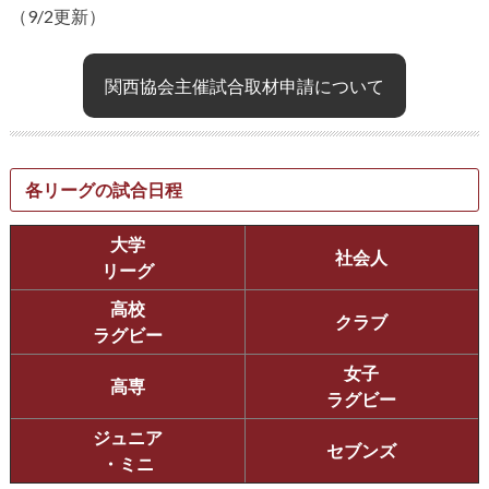
（9/2更新）
関西協会主催試合取材申請について
各リーグの試合日程
大学
社会人
リーグ
高校
クラブ
ラグビー
女子
高専
ラグビー
ジュニア
セブンズ
・ミニ