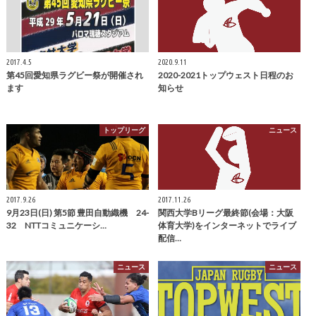
2017.4.5
2020.9.11
第45回愛知県ラグビー祭が開催され
2020-2021トップウェスト日程のお
ます
知らせ
トップリーグ
ニュース
2017.9.26
2017.11.26
9月23日(日) 第5節 豊田自動織機 24-
関西大学Bリーグ最終節(会場：大阪
32 NTTコミュニケーシ…
体育大学)をインターネットでライブ
配信…
ニュース
ニュース