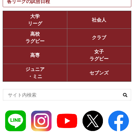
各リーグの試合日程
大学
社会人
リーグ
高校
クラブ
ラグビー
女子
高専
ラグビー
ジュニア
セブンズ
・ミニ