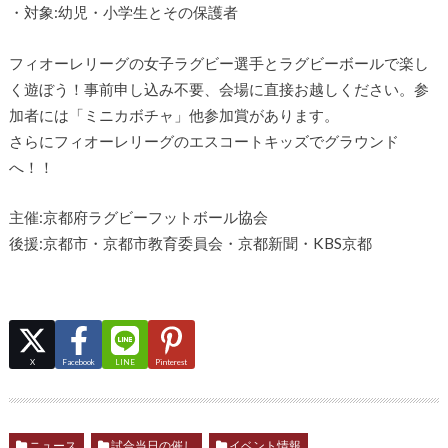
・対象:幼児・小学生とその保護者
フィオーレリーグの女子ラグビー選手とラグビーボールで楽し
く遊ぼう！事前申し込み不要、会場に直接お越しください。参
加者には「ミニカボチャ」他参加賞があります。
さらにフィオーレリーグのエスコートキッズでグラウンド
へ！！
主催:京都府ラグビーフットボール協会
後援:京都市・京都市教育委員会・京都新聞・KBS京都
X
Facebook
LINE
Pinterest
ニュース
試合当日の催し
イベント情報