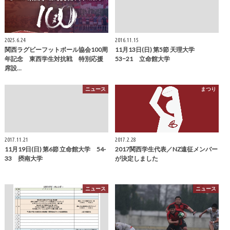
2025.6.24
2016.11.15
関西ラグビーフットボール協会100周
11月13日(日) 第5節 天理大学
年記念 東西学生対抗戦 特別応援
53−21 立命館大学
席設…
ニュース
まつり
2017.11.21
2017.2.28
11月19日(日) 第6節 立命館大学 54-
2017関西学生代表／NZ遠征メンバー
33 摂南大学
が決定しました
ニュース
ニュース