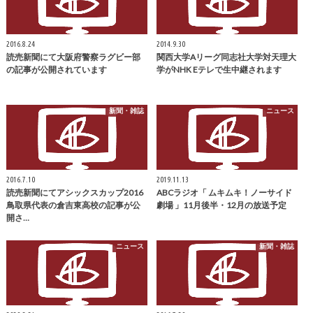
2016.8.24
2014.9.30
読売新聞にて大阪府警察ラグビー部
関西大学Aリーグ同志社大学対天理大
の記事が公開されています
学がNHK Eテレで生中継されます
新聞・雑誌
ニュース
2016.7.10
2019.11.13
読売新聞にてアシックスカップ2016
ABCラジオ「 ムキムキ！ノーサイド
鳥取県代表の倉吉東高校の記事が公
劇場 」11月後半・12月の放送予定
開さ…
ニュース
新聞・雑誌