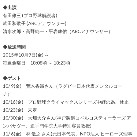
◆出演
有田修三 (プロ野球解説者)
武田和歌子 (ABCアナウンサー)
清水次郎・高野純一・平岩康佑（ABCアナウンサー）
◆放送時間
2015年10月9日(金) ～
毎週金曜日 18:08頃 ～ 18:23頃
◆ゲスト
10/ 9(金) 荒木香織さん（ラグビー日本代表メンタルコー
チ）
10/16(金) プロ野球クライマックスシリーズ中継の為、休止
10/23(金) 未定
10/30(金) 大畑大介さん(神戸製鋼コベルコスティーラーズ ア
ンバサダー、追手門学院大学特別客員教授)
11/ 6(金) 林 敏之 さん(元日本代表、NPO法人 ヒーローズ理事