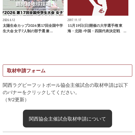
2026.6.12
2017.11.17
太陽生命カップ2026 第17回全国中学
11月19日(日)開催の大学選手権 東
生大会 女子7人制の部予選 兼 …
海・北陸 -中国・四国代表決定戦 …
取材申請フォーム
関西ラグビーフットボール協会主催試合の取材申請は以下
のバナーをクリックしてください。
（9/2更新）
関西協会主催試合取材申請について