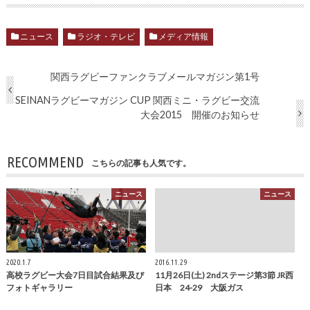
ニュース
ラジオ・テレビ
メディア情報
関西ラグビーファンクラブメールマガジン第1号
SEINANラグビーマガジン CUP 関西ミニ・ラグビー交流
大会2015 開催のお知らせ
RECOMMEND
こちらの記事も人気です。
ニュース
ニュース
2020.1.7
2016.11.29
高校ラグビー大会7日目試合結果及び
11月26日(土) 2ndステージ第3節 JR西
フォトギャラリー
日本 24-29 大阪ガス