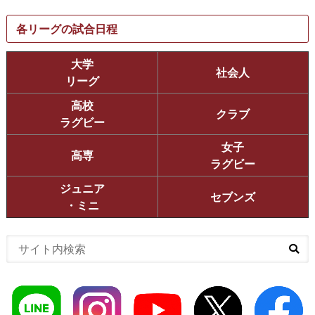
各リーグの試合日程
大学
社会人
リーグ
高校
クラブ
ラグビー
女子
高専
ラグビー
ジュニア
セブンズ
・ミニ